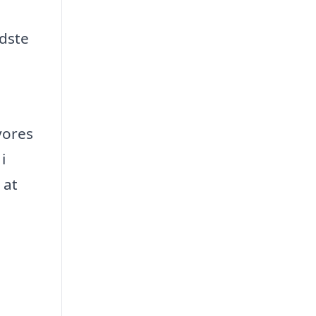
edste
vores
i
 at