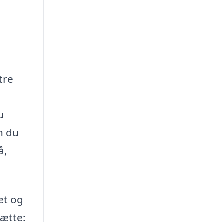
tre
u
n du
å,
et og
hætte: