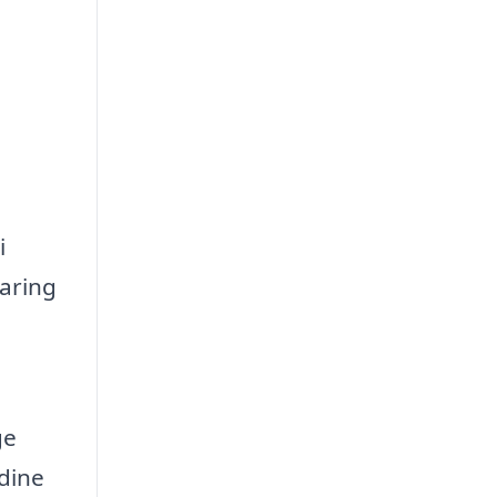
i
faring
ge
 dine