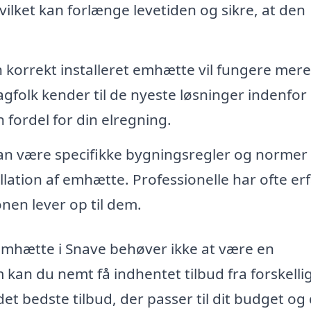
ilket kan forlænge levetiden og sikre, at den
 korrekt installeret emhætte vil fungere mere
agfolk kender til de nyeste løsninger indenfor
n fordel for din elregning.
n være specifikke bygningsregler og normer 
lation af emhætte. Professionelle har ofte er
onen lever op til dem.
f emhætte i Snave behøver ikke at være en
 kan du nemt få indhentet tilbud fra forskelli
 det bedste tilbud, der passer til dit budget og