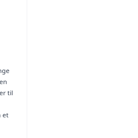
ange
 en
r til
 et