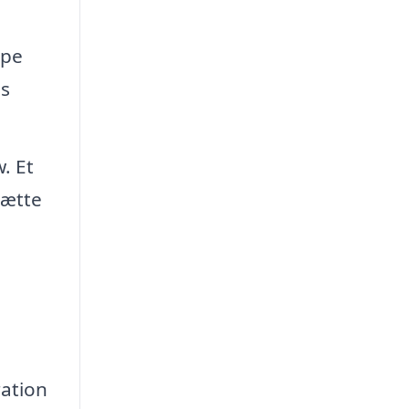
lpe
ns
. Et
hætte
ration