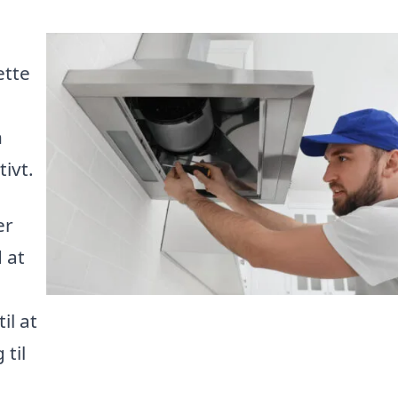
ette
n
ivt.
er
 at
il at
 til