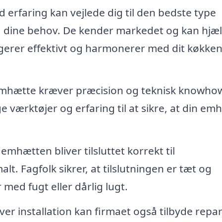
 erfaring kan vejlede dig til den bedste type
og dine behov. De kender markedet og kan hjæ
gerer effektivt og harmonerer med dit køkke
mhætte kræver præcision og teknisk knowhow
 værktøjer og erfaring til at sikre, at din em
 emhætten bliver tilsluttet korrekt til
t. Fagfolk sikrer, at tilslutningen er tæt og
 med fugt eller dårlig lugt.
er installation kan firmaet også tilbyde repa