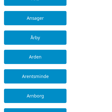
Ansager
Årby
Arden
Arentsminde
Arnborg