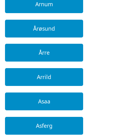
Arnum
Årøsund
Årre
Arrild
Asaa
Asferg