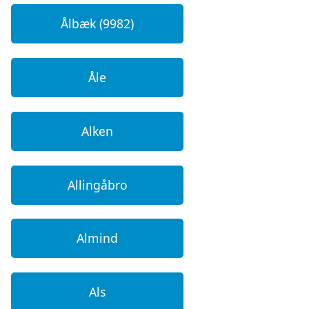
Ålbæk (9982)
Åle
Alken
Allingåbro
Almind
Als