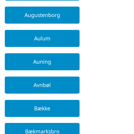
Augustenborg
Aulum
Auning
Avnbøl
Bække
Bækmarksbro