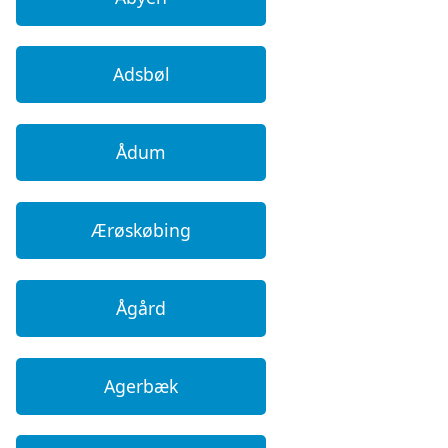
Adsbøl
Ådum
Ærøskøbing
Ågård
Agerbæk