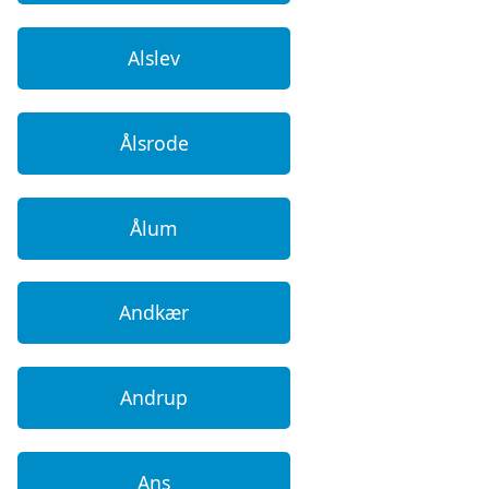
Alslev
Ålsrode
Ålum
Andkær
Andrup
Ans