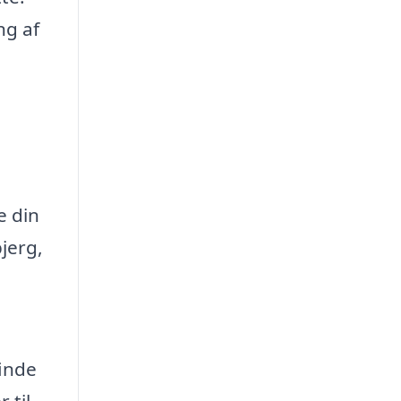
ng af
e din
jerg,
finde
 til