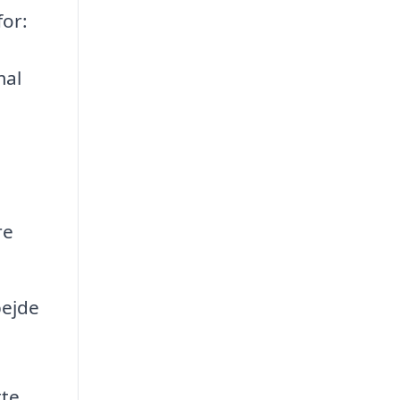
for:
mal
re
bejde
te.