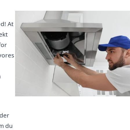
d! At
ekt
for
 vores
n
 der
om du