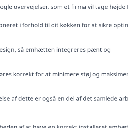
gle overvejelser, som et firma vil tage højde 
ret i forhold til dit køkken for at sikre opti
 design, så emhætten integreres pænt og
dføres korrekt for at minimere støj og maksime
delse af dette er også en del af det samlede ar
den af at have en korrekt installeret emhæt