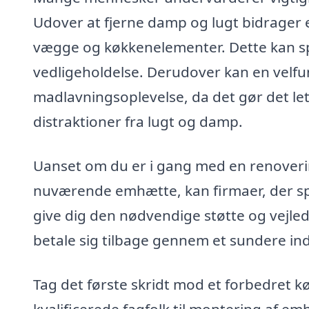
Udover at fjerne damp og lugt bidrager 
vægge og køkkenelementer. Dette kan sp
vedligeholdelse. Derudover kan en vel
madlavningsoplevelse, da det gør det l
distraktioner fra lugt og damp.
Uanset om du er i gang med en renoverin
nuværende emhætte, kan firmaer, der spe
give dig den nødvendige støtte og vejledn
betale sig tilbage gennem et sundere i
Tag det første skridt mod et forbedret k
kvalificerede fagfolk til montering af emh