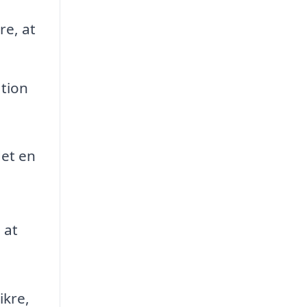
re, at
ation
det en
 at
ikre,