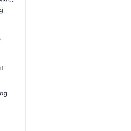
og
e
l
 og