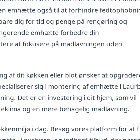
en emhætte også til at forhindre fedtophobni
are dig for tid og penge på rengøring og
fungerende emhætte forbedre din
ettere at fokusere på madlavningen uden
g af dit køkken eller blot ønsker at opgrader
cialiserer sig i montering af emhætte i Laurb
ing. Det er en investering i dit hjem, som vil
ndeklima og en mere behagelig madlavning.
økkenmiljø i dag. Besøg vores platform for at 
ætte i Laurbjerg, og indhent tilbud, der passer