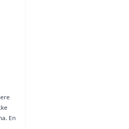
lere
kke
ma. En