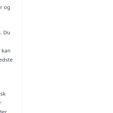
r og
. Du
u kan
bedste
isk
r
der