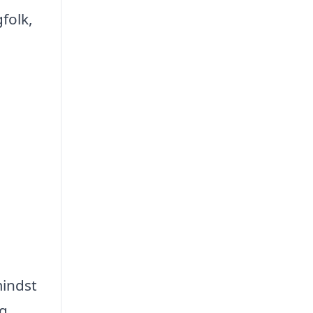
folk,
mindst
og