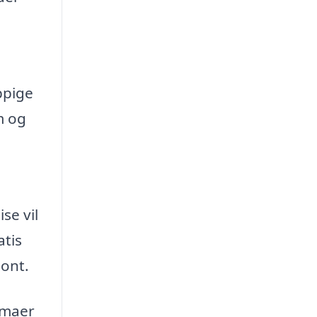
ppige
m og
se vil
atis
sont.
rmaer