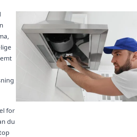
l
an
rma,
lige
nemt
sning
l for
an du
etop