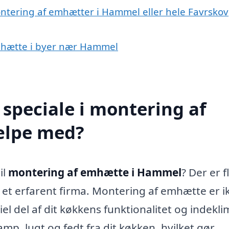
ontering af emhætter i Hammel eller hele Favrskov
emhætte i byer nær Hammel
speciale i montering af
ælpe med?
il
montering af emhætte i Hammel
? Der er f
 et erfarent firma. Montering af emhætte er i
el del af dit køkkens funktionalitet og indekli
mp, lugt og fedt fra dit køkken, hvilket gør