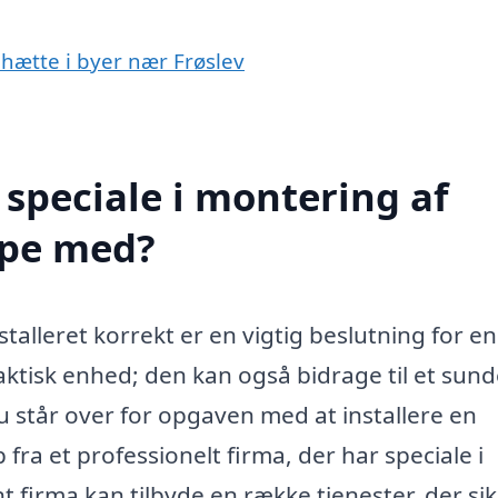
mhætte i byer nær Frøslev
speciale i montering af
lpe med?
talleret korrekt er en vigtig beslutning for e
ktisk enhed; den kan også bidrage til et sun
 står over for opgaven med at installere en
fra et professionelt firma, der har speciale i
 firma kan tilbyde en række tjenester, der sik