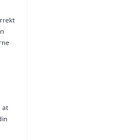
rrekt
en
rne
 at
din