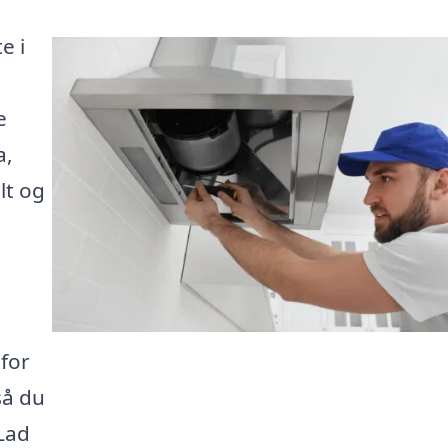
e i
e
a,
lt og
for
så du
 Lad