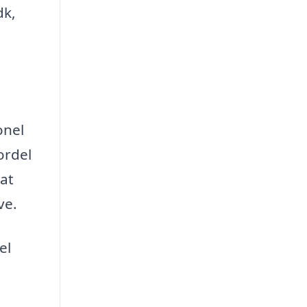
dk,
t
onel
ordel
 at
ve.
el