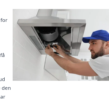
 for
 få
bud
e den
har