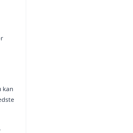
or
u kan
edste
-