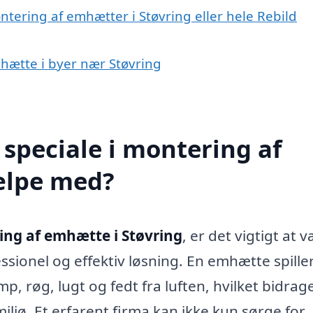
ntering af emhætter i Støvring eller hele Rebild
mhætte i byer nær Støvring
speciale i montering af
ælpe med?
ng af emhætte i Støvring
, er det vigtigt at 
essionel og effektiv løsning. En emhætte spille
mp, røg, lugt og fedt fra luften, hvilket bidrager
jø. Et erfarent firma kan ikke kun sørge for