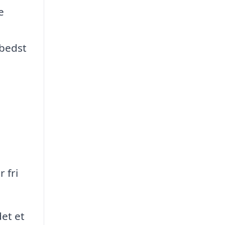
e
 bedst
 fri
et et