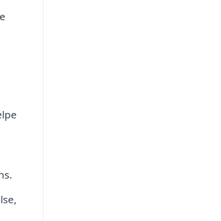
te
ælpe
ns.
lse,