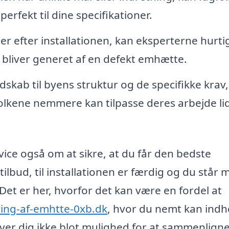
perfekt til dine specifikationer.
r efter installationen, kan eksperterne hurti
ke bliver generet af en defekt emhætte.
skab til byens struktur og de specifikke krav,
olkene nemmere kan tilpasse deres arbejde li
ice også om at sikre, at du får den bedste
tilbud, til installationen er færdig og du står 
et er her, hvorfor det kan være en fordel at
ing-af-emhtte-0xb.dk
, hvor du nemt kan ind
giver dig ikke blot mulighed for at sammenlign