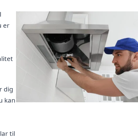
l
 er
litet
r dig
du kan
ar til