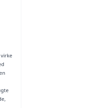
 virke
ed
sen
ugte
de,