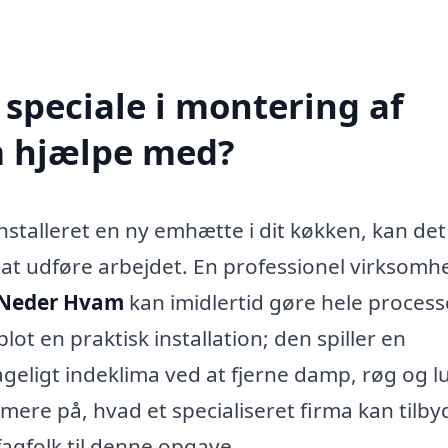
speciale i montering af
 hjælpe med?
nstalleret en ny emhætte i dit køkken, kan det
l at udføre arbejdet. En professionel virksomh
 Neder Hvam
kan imidlertid gøre hele proces
ot en praktisk installation; den spiller en
hageligt indeklima ved at fjerne damp, røg og l
mere på, hvad et specialiseret firma kan tilby
fagfolk til denne opgave.