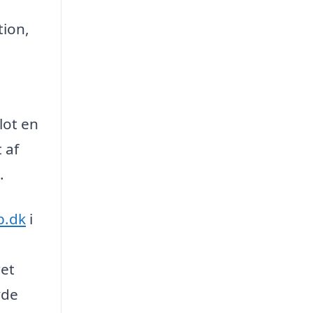
tion,
blot en
 af
.
b.dk
i
ret
yde