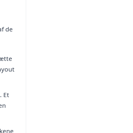
af de
hætte
ayout
. Et
den
lkene