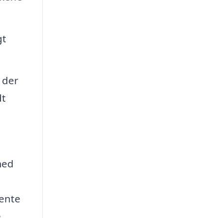
gt
 der
dt
med
hente
e