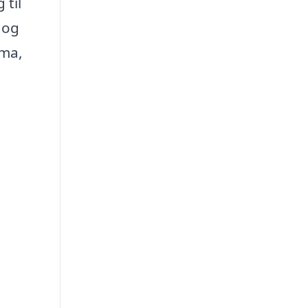
 til
 og
rma,