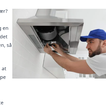
jær?
g en
 det
en, så
 at
lpe
te