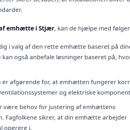
ndarder.
af emhætte i Stjær
, kan de hjælpe med følge
ig i valg af den rette emhætte baseret på din
e kan også anbefale løsninger baseret på, hvo
n er afgørende for, at emhætten fungerer korr
 ventilationssystemer og elektriske komponent
er være behov for justering af emhættens
n. Fagfolkene sikrer, at din emhætte arbejder
al operere i.