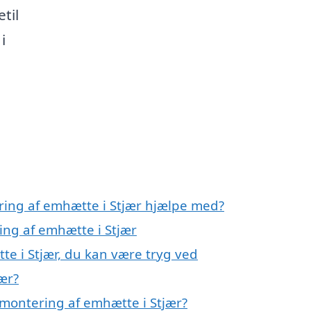
til
i
ring af emhætte i Stjær hjælpe med?
ing af emhætte i Stjær
te i Stjær, du kan være tryg ved
ær?
montering af emhætte i Stjær?