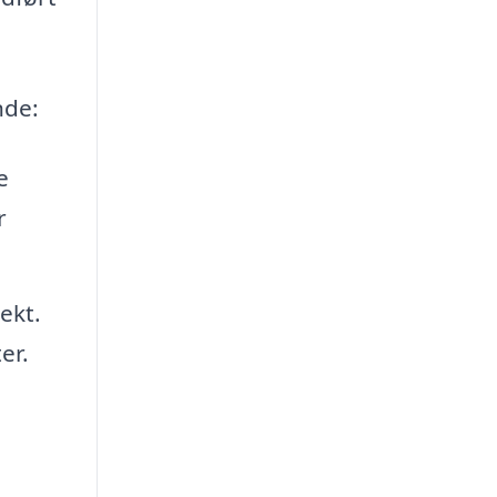
nde:
e
r
ekt.
er.