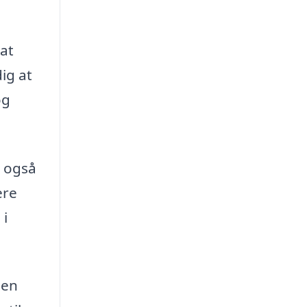
at
dig at
og
n også
ere
 i
 en