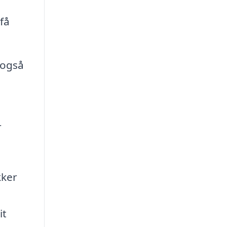
få
 også
r
kker
it