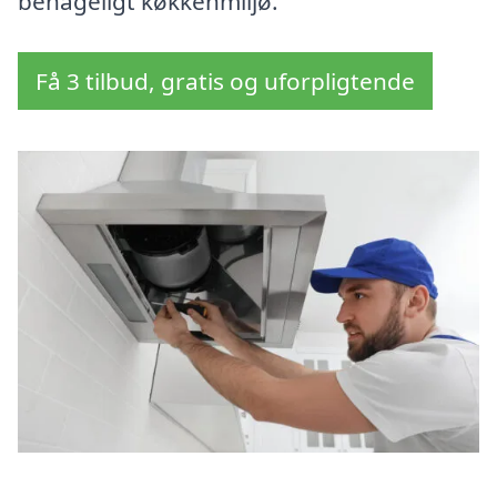
behageligt køkkenmiljø.
Få 3 tilbud, gratis og uforpligtende