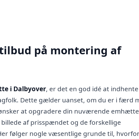
 tilbud på montering af
te i Dalbyover
, er det en god idé at indhente
 fagfolk. Dette gælder uanset, om du er i færd
t ønsker at opgradere din nuværende emhætte
rt billede af prisspændet og de forskellige
Her følger nogle væsentlige grunde til, hvorfo