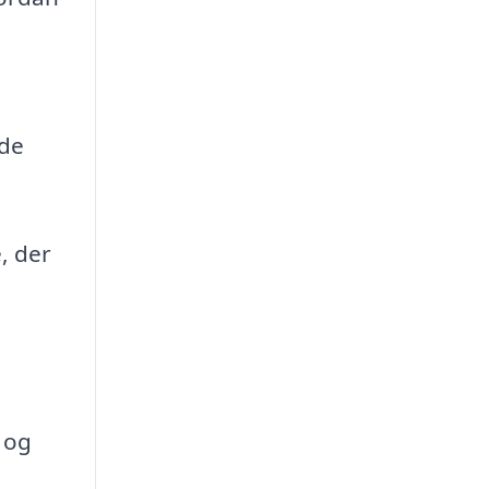
 de
, der
n og