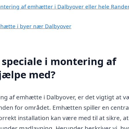
ontering af emhætter i Dalbyover eller hele Rande
emhætte i byer nær Dalbyover
speciale i montering af
hjælpe med?
ng af emhætte i Dalbyover, er det vigtigt at v
inden for området. Emhætten spiller en central
rrekt installation kan være med til at sikre, at
p under madlavning. Herunder beskriver vi, h