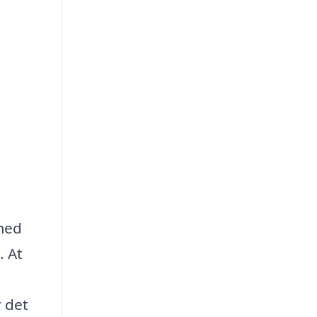
 med
. At
r det