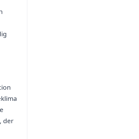
n
dig
tion
eklima
de
, der