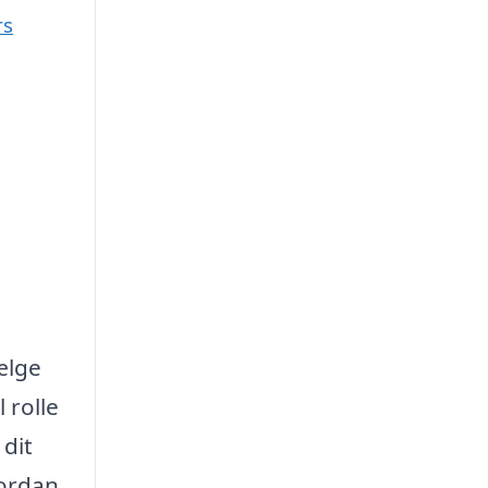
rs
ælge
 rolle
 dit
vordan