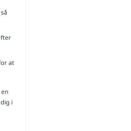
 så
fter
for at
 en
dig i