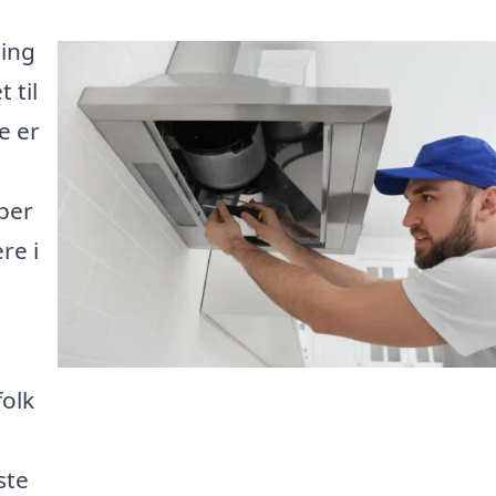
ring
 til
e er
per
re i
folk
ste