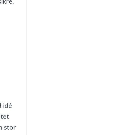
sikre,
d idé
itet
n stor