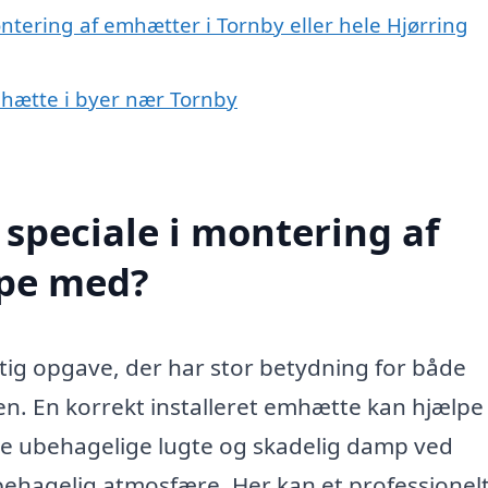
ntering af emhætter i Tornby eller hele Hjørring
mhætte i byer nær Tornby
speciale i montering af
lpe med?
tig opgave, der har stor betydning for både
ken. En korrekt installeret emhætte kan hjælp
erne ubehagelige lugte og skadelig damp ved
hagelig atmosfære. Her kan et professionel