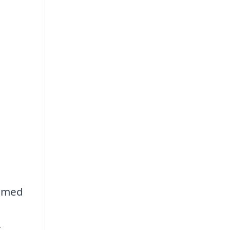
e med
t