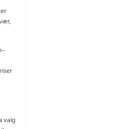
ker
vær,
n--
riser
a valg