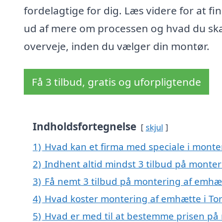
fordelagtige for dig. Læs videre for at fi
ud af mere om processen og hvad du ska
overveje, inden du vælger din montør.
Få 3 tilbud, gratis og uforpligtende
Indholdsfortegnelse
skjul
1)
Hvad kan et firma med speciale i monte
2)
Indhent altid mindst 3 tilbud på monte
3)
Få nemt 3 tilbud på montering af emhæt
4)
Hvad koster montering af emhætte i To
5)
Hvad er med til at bestemme prisen på