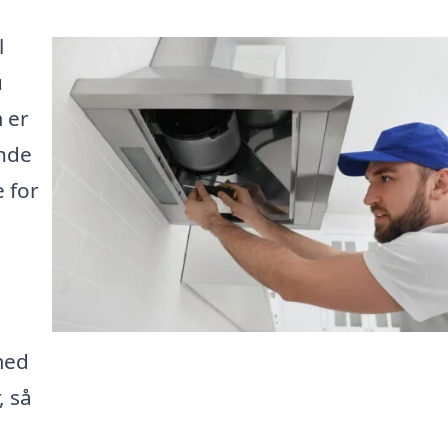
l
u
 er
inde
 for
 med
, så