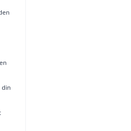
 den
ten
 din
t