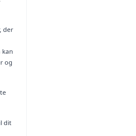
, der
n kan
er og
tte
 dit