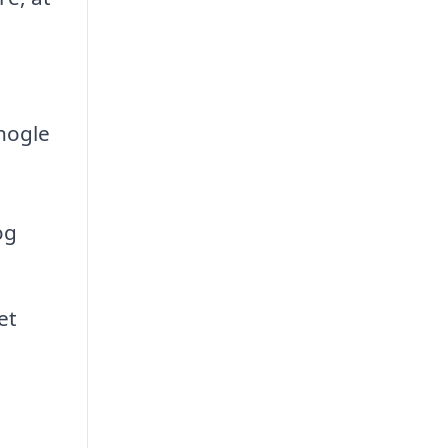
nogle
og
et