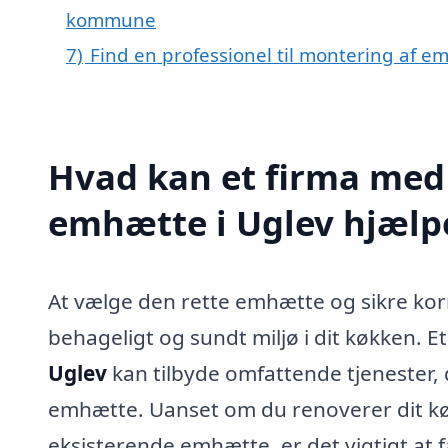
kommune
7)
Find en professionel til montering af e
Hvad kan et firma med 
emhætte i Uglev hjæl
At vælge den rette emhætte og sikre kor
behageligt og sundt miljø i dit køkken. E
Uglev
kan tilbyde omfattende tjenester, 
emhætte. Uanset om du renoverer dit køk
eksisterende emhætte, er det vigtigt at få 