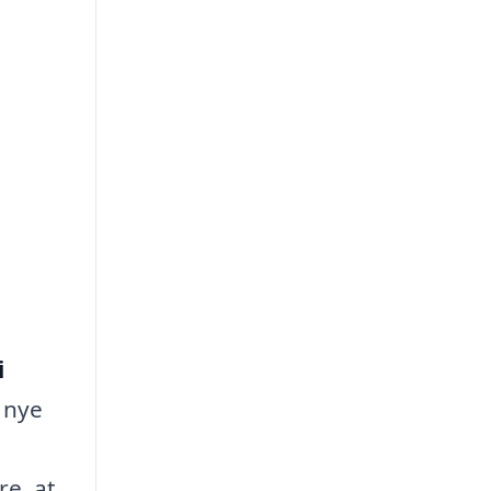
i
 nye
re, at