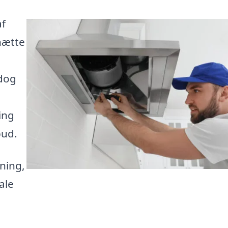
af
hætte
 dog
ing
bud.
sning,
ale
g