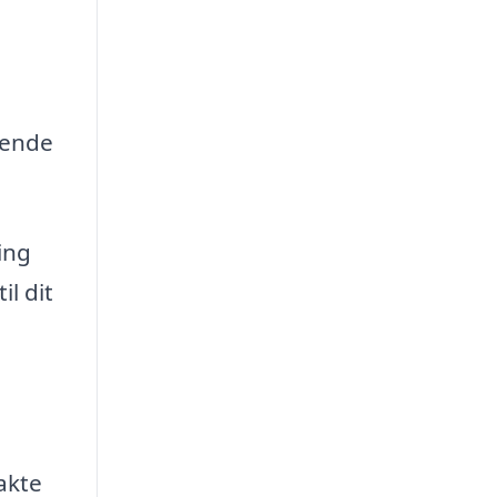
eende
ing
l dit
akte