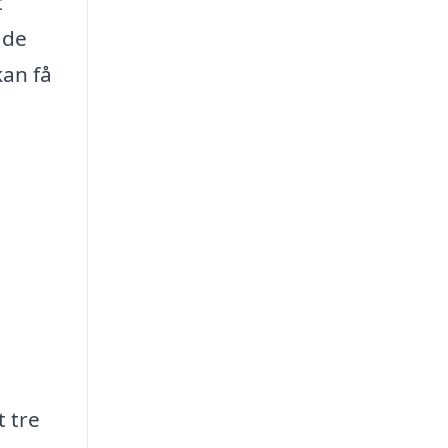
t
 de
kan få
t tre