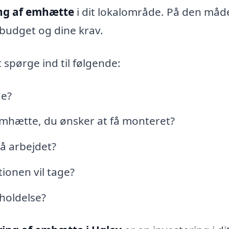
ng af emhætte
i dit lokalområde. På den måd
t budget og dine krav.
 spørge ind til følgende:
de?
emhætte, du ønsker at få monteret?
på arbejdet?
tionen vil tage?
eholdelse?