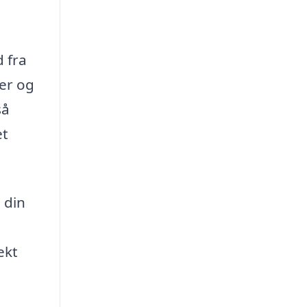
 fra
ser og
så
et
 din
ekt