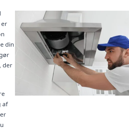
l
 er
on
re din
 gør
, der
re
 af
der
du