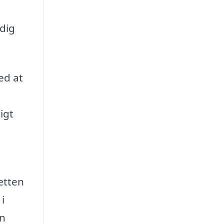
 dig
ed at
igt
ætten
i
en