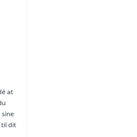
dé at
du
 sine
il dit