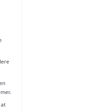
e
lere
men
emer.
 at