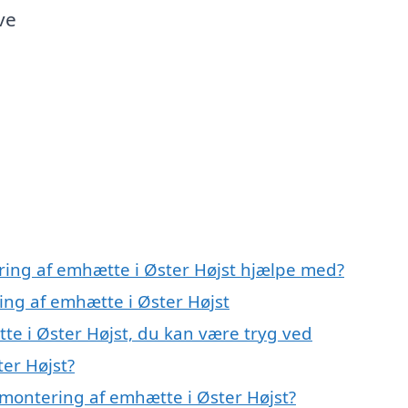
ve
ring af emhætte i Øster Højst hjælpe med?
ing af emhætte i Øster Højst
te i Øster Højst, du kan være tryg ved
er Højst?
montering af emhætte i Øster Højst?