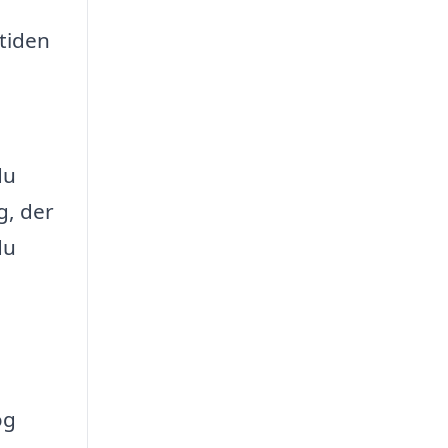
etiden
du
g, der
du
e
og