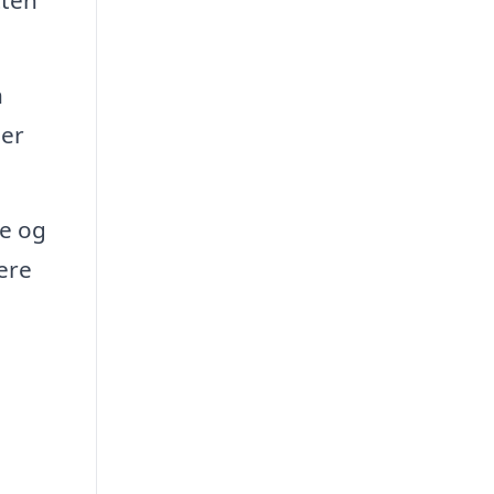
tten
n
 er
re og
ere