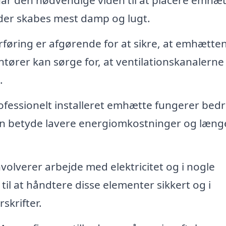
 har den nødvendige viden til at placere emhæ
der skabes mest damp og lugt.
føring er afgørende for at sikre, at emhætte
ntører kan sørge for, at ventilationskanalerne
.
fessionelt installeret emhætte fungerer bed
an betyde lavere energiomkostninger og læng
volverer arbejde med elektricitet og i nogle
 til at håndtere disse elementer sikkert og i
krifter.