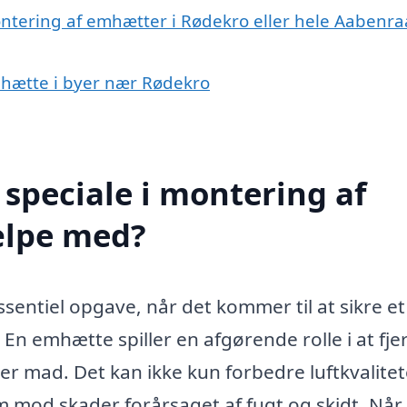
ontering af emhætter i Rødekro eller hele Aabenra
emhætte i byer nær Rødekro
speciale i montering af
ælpe med?
entiel opgave, når det kommer til at sikre et
 En emhætte spiller en afgørende rolle i at fje
ver mad. Det kan ikke kun forbedre luftkvalite
m mod skader forårsaget af fugt og skidt. Når