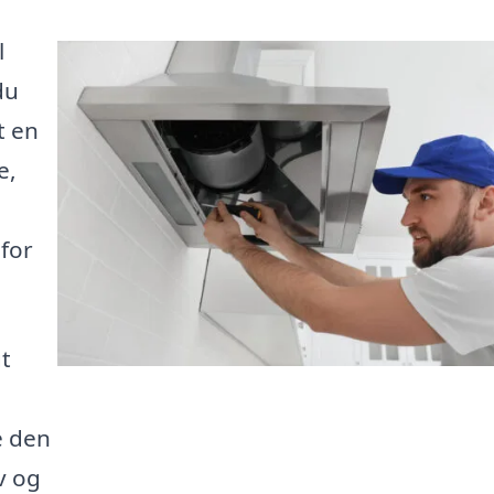
l
du
t en
e,
 for
t
e den
v og