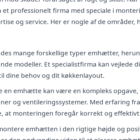
n et professionelt firma med speciale i monter
ise og service. Her er nogle af de områder, 
ndes mange forskellige typer emhætter, heru
e modeller. Et specialistfirma kan vejlede dig
il dine behov og dit køkkenlayout.
e en emhætte kan være en kompleks opgave,
oner og ventileringssystemer. Med erfaring fr
e, at monteringen foregår korrekt og effektivt
 montere emhætten i den rigtige højde og posi