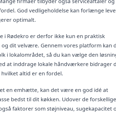
ange firmaer tilbyder også serviceaftaler og
 fordel. God vedligeholdelse kan forlænge lev
gerer optimalt.
e i Rødekro er derfor ikke kun en praktisk
em og dit velvære. Gennem vores platform kan 
olk i lokalområdet, så du kan vælge den løsnin
Ved at inddrage lokale håndværkere bidrager 
hvilket altid er en fordel.
ret en emhætte, kan det være en god idé at
sse bedst til dit køkken. Udover de forskellig
 også faktorer som støjniveau, sugekapacitet 