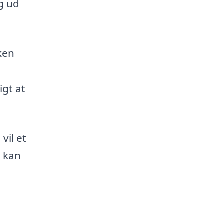
ig ud
ken
igt at
vil et
e kan