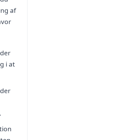
ing af
hvor
nder
 i at
 der
a
.
tion