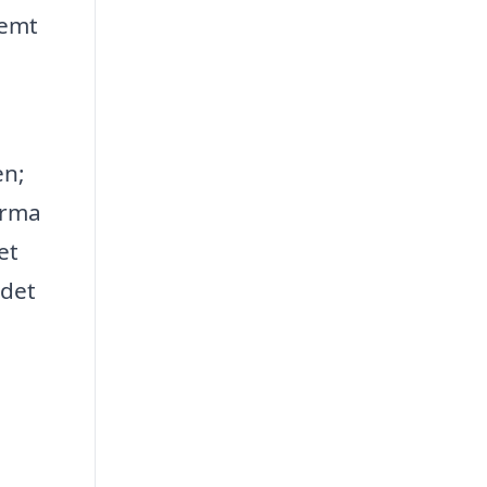
nemt
en;
irma
et
 det