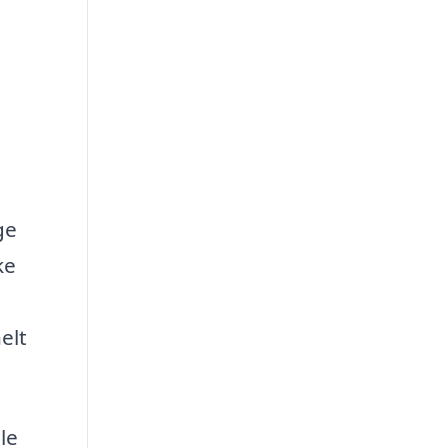
ge
ke
elt
le