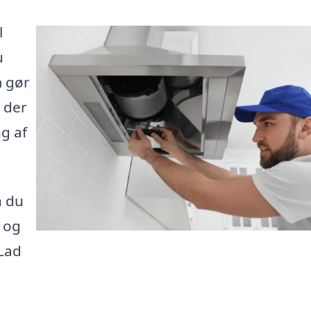
l
u
m gør
, der
g af
n du
r og
 Lad