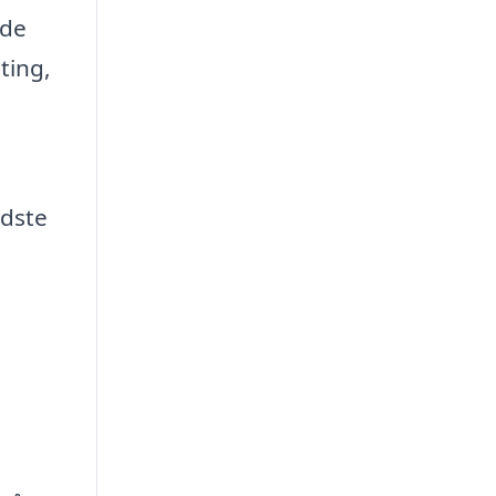
nde
ting,
edste