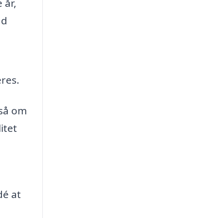
 år,
åd
eres.
gså om
itet
dé at