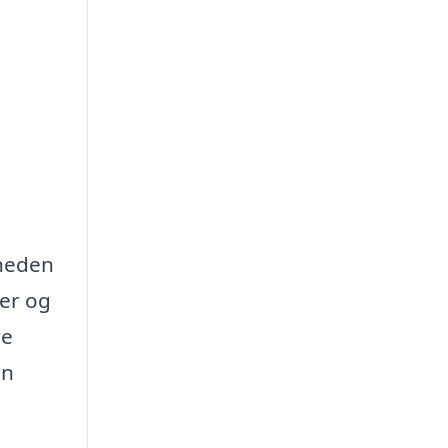
gheden
ger og
re
en