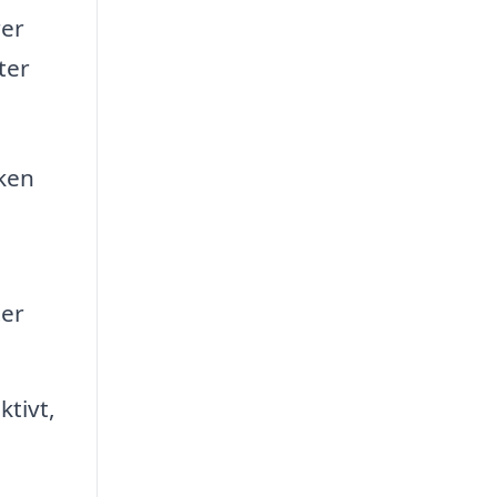
rer
ter
lken
ter
ktivt,