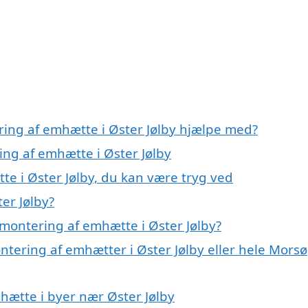
ring af emhætte i Øster Jølby hjælpe med?
ing af emhætte i Øster Jølby
e i Øster Jølby, du kan være tryg ved
er Jølby?
montering af emhætte i Øster Jølby?
ntering af emhætter i Øster Jølby eller hele Morsø
mhætte i byer nær Øster Jølby