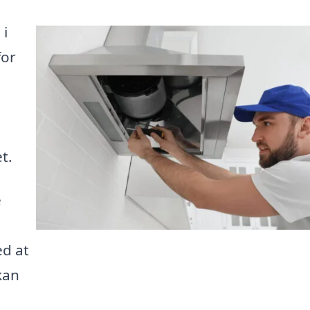
 i
for
t.
e
ed at
kan