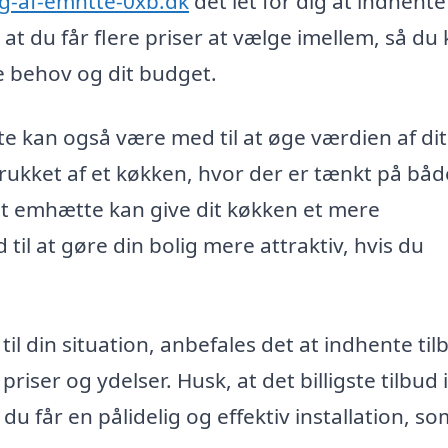
g-af-emhtte-0xb.dk
det let for dig at indhente
r, at du får flere priser at vælge imellem, så du
e behov og dit budget.
e kan også være med til at øge værdien af dit
ltrukket af et køkken, hvor der er tænkt på båd
ret emhætte kan give dit køkken et mere
il at gøre din bolig mere attraktiv, hvis du
 til din situation, anbefales det at indhente til
riser og ydelser. Husk, at det billigste tilbud 
 du får en pålidelig og effektiv installation, som