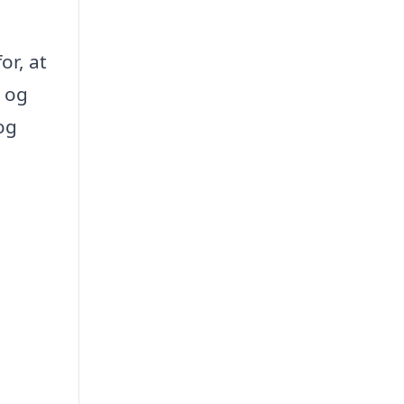
or, at
r og
 og