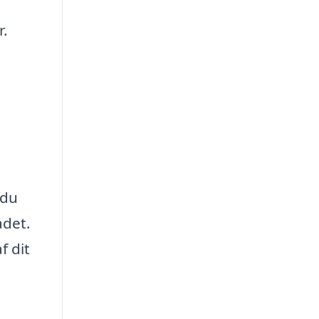
r.
 du
ådet.
f dit