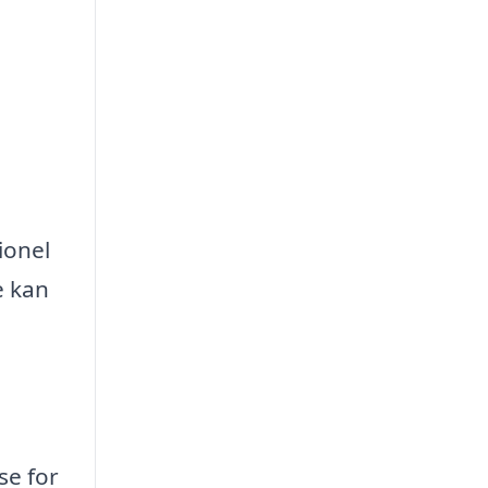
ionel
e kan
se for