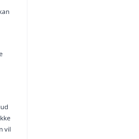
 kan
e
bud
ikke
 vil