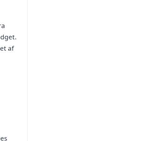
ra
udget.
et af
res