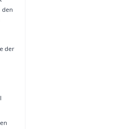
; den
g
e der
l
ten