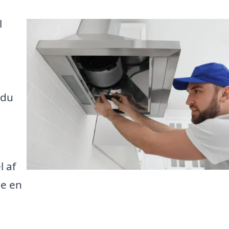
l
 du
l af
re en