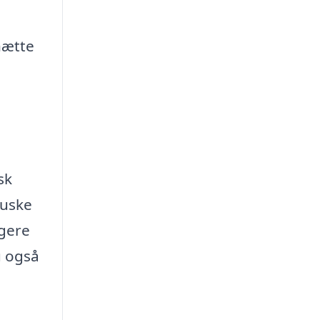
hætte
sk
huske
ngere
u også