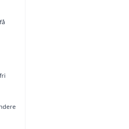
få
ri
undere