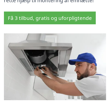
rette hjælp til montering af emhætte!
Få 3 tilbud, gratis og uforpligtende