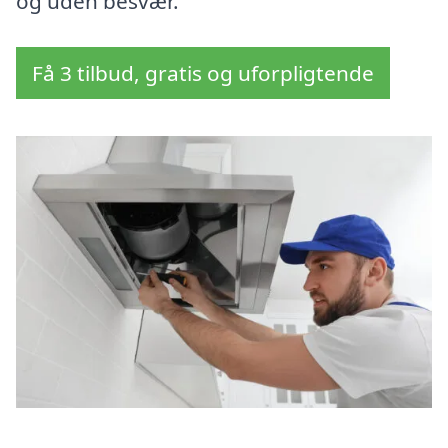
og uden besvær.
Få 3 tilbud, gratis og uforpligtende