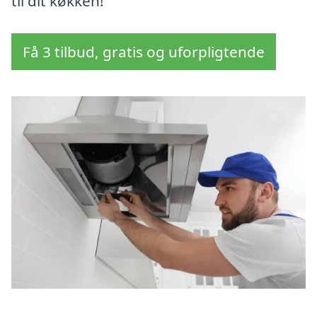
til dit køkken!
Få 3 tilbud, gratis og uforpligtende