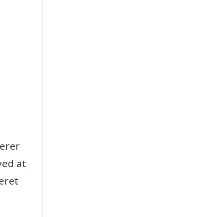
gerer
ved at
eret