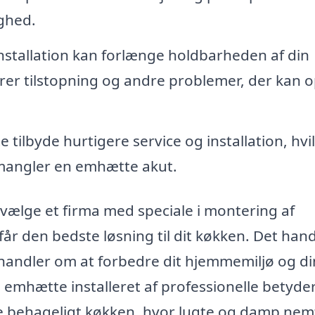
yghed.
nstallation kan forlænge holdbarheden af din
er tilstopning og andre problemer, der kan o
e tilbyde hurtigere service og installation, hvi
 mangler en emhætte akut.
vælge et firma med speciale i montering af
får den bedste løsning til dit køkken. Det han
 handler om at forbedre dit hjemmemiljø og di
 emhætte installeret af professionelle betyde
e behageligt køkken, hvor lugte og damp nem