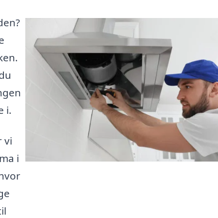
den?
e
ken.
 du
ingen
 i.
 vi
rma i
 hvor
ige
il