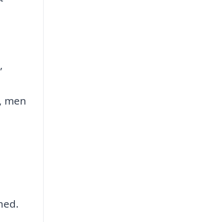
,
t, men
hed.