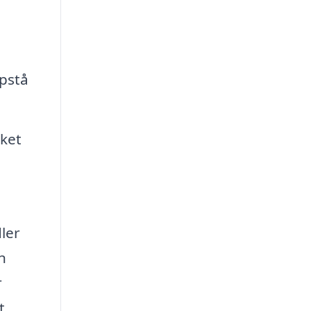
pstå
lket
dler
n
r
t