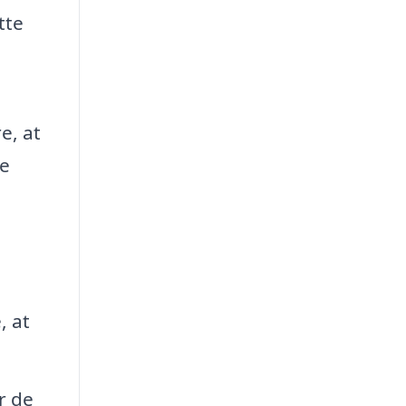
tte
e, at
re
, at
r de