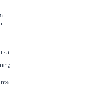
an
i
fekt.
tning
ante