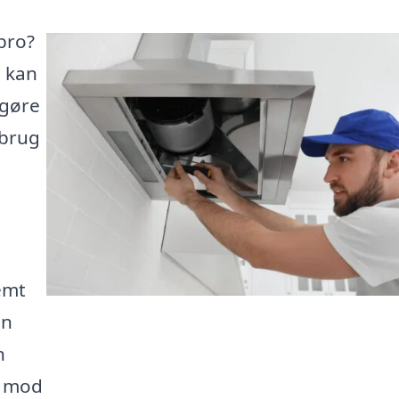
bro?
n kan
 gøre
 brug
emt
an
n
t mod