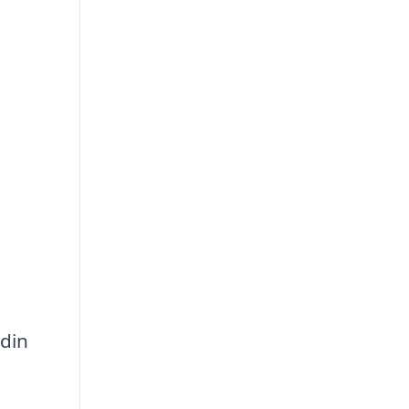
e
 din