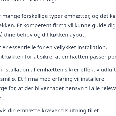
 mange forskellige typer emhætter, og det k
køkken. Et kompetent firma vil kunne guide dig 
på dine behov og dit køkkenlayout.
r essentielle for en vellykket installation.
dit køkken for at sikre, at emhætten passer per
installation af emhætten sikrer effektiv udluf
iljø. Et firma med erfaring vil installere
e for, at der bliver taget hensyn til alle relev
r.
is din emhætte kræver tilslutning til et