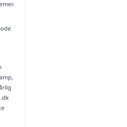
lemer.
 gode
n
damp,
årlig
b.dk
te