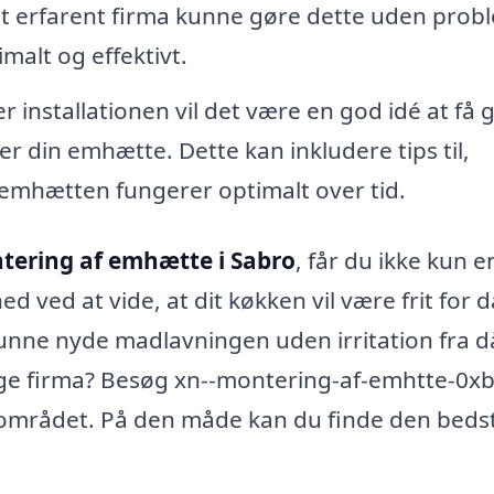
 et erfarent firma kunne gøre dette uden prob
imalt og effektivt.
r installationen vil det være en god idé at få
er din emhætte. Dette kan inkludere tips til,
t emhætten fungerer optimalt over tid.
tering af emhætte i Sabro
, får du ikke kun e
d ved at vide, at dit køkken vil være frit for 
 kunne nyde madlavningen uden irritation fra d
igtige firma? Besøg xn--montering-af-emhtte-0x
k i området. På den måde kan du finde den beds