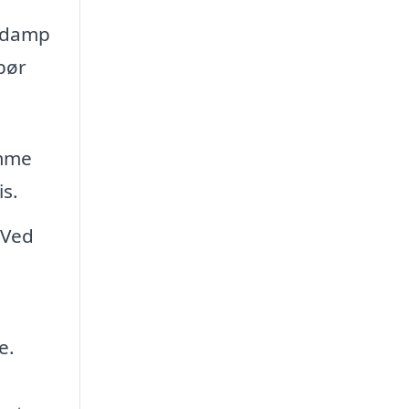
, damp
 bør
amme
s.
 Ved
e.