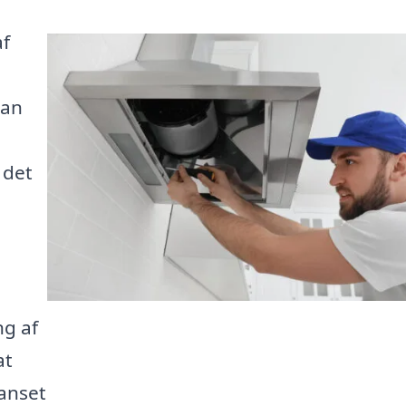
af
kan
 det
ng af
at
anset