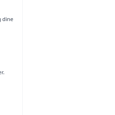
g dine
r.