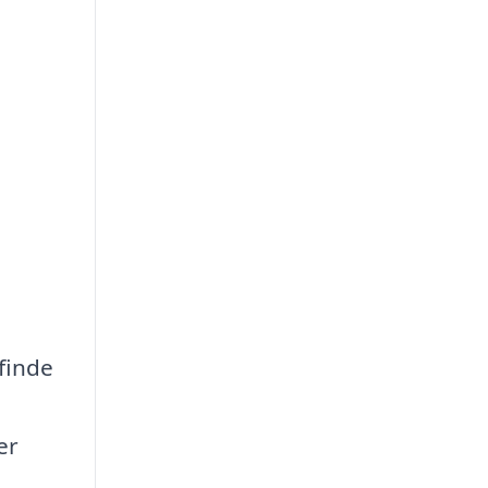
 finde
er