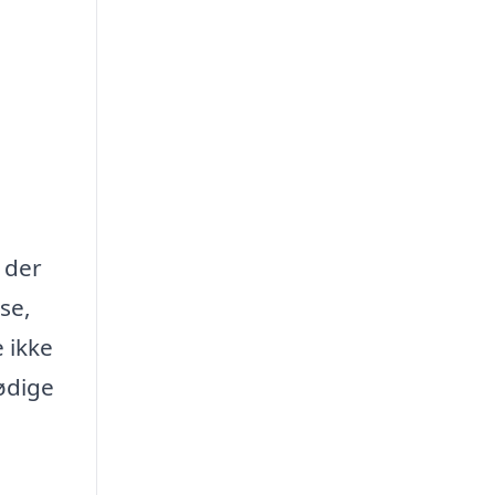
 der
se,
 ikke
nødige