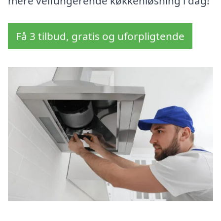
mere velfungerende køkkenløsning i dag!
Få 3 tilbud, gratis og uforpligtende