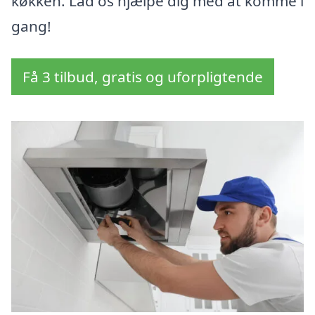
køkken. Lad os hjælpe dig med at komme i
gang!
Få 3 tilbud, gratis og uforpligtende