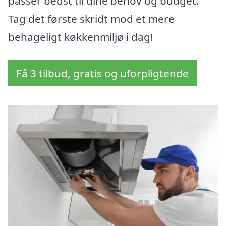
passer bedst til dine behov og budget.
Tag det første skridt mod et mere
behageligt køkkenmiljø i dag!
Få 3 tilbud, gratis og uforpligtende