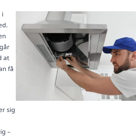
 i
ed.
en
ngår
d at
an få
er sig
ig –