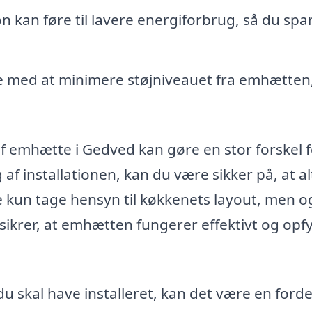
on kan føre til lavere energiforbrug, så du spa
 med at minimere støjniveauet fra emhætten,
af emhætte i Gedved kan gøre en stor forskel f
 af installationen, kan du være sikker på, at al
kke kun tage hensyn til køkkenets layout, men og
 sikrer, at emhætten fungerer effektivt og opf
u skal have installeret, kan det være en forde