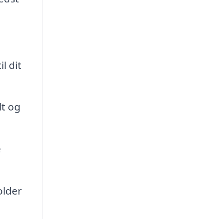
l dit
lt og
e
older