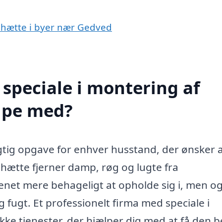
emhætte i byer nær Gedved
speciale i montering af
lpe med?
tig opgave for enhver husstand, der ønsker 
mhætte fjerner damp, røg og lugte fra
kenet mere behageligt at opholde sig i, men o
 fugt. Et professionelt firma med speciale i
ke tjenester, der hjælper dig med at få den b