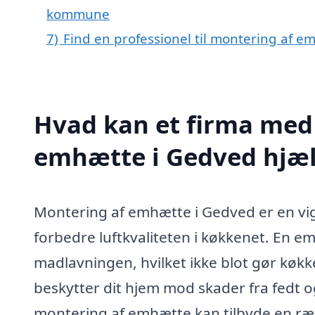
kommune
7)
Find en professionel til montering af 
Hvad kan et firma med 
emhætte i Gedved hjæ
Montering af emhætte i Gedved er en vig
forbedre luftkvaliteten i køkkenet. En e
madlavningen, hvilket ikke blot gør køk
beskytter dit hjem mod skader fra fedt og
montering af emhætte kan tilbyde en ræk