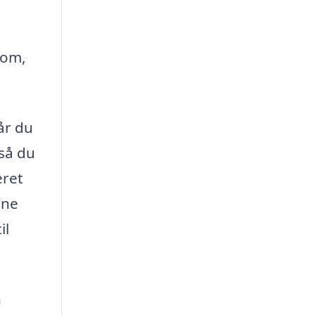
 om,
år du
 så du
eret
nne
il
n