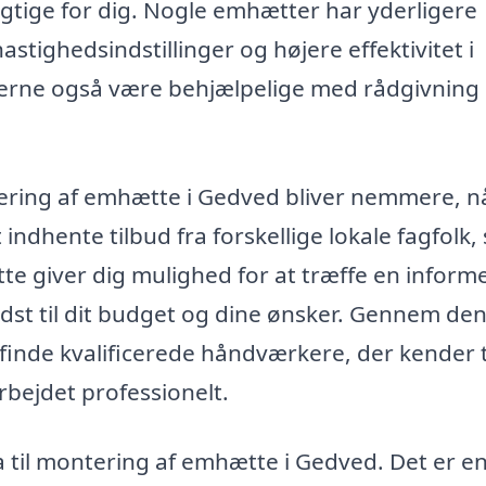
r vigtige for dig. Nogle emhætter har yderligere
stighedsindstillinger og højere effektivitet i
erterne også være behjælpelige med rådgivning
tering af emhætte i Gedved bliver nemmere, n
indhente tilbud fra forskellige lokale fagfolk,
te giver dig mulighed for at træffe en inform
edst til dit budget og dine ønsker. Gennem de
 finde kvalificerede håndværkere, der kender t
rbejdet professionelt.
ma til montering af emhætte i Gedved. Det er e