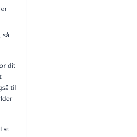
rer
 så
or dit
t
så til
ylder
l at