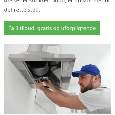
ønsker et konkret tilbud, er du kommet til
det rette sted.
Få 3 tilbud, gratis og uforpligtende