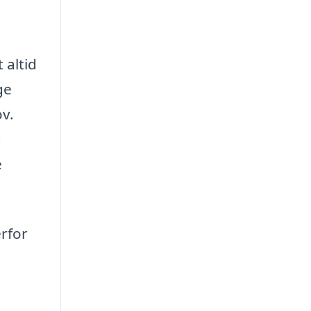
t altid
ge
ov.
g
e
rfor