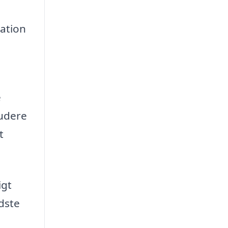
ation
e
ludere
t
igt
edste