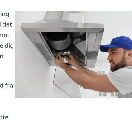
ring
 det
nemt
e dig
in
d fra
tte