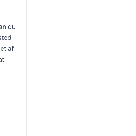
kan du
sted
et af
at