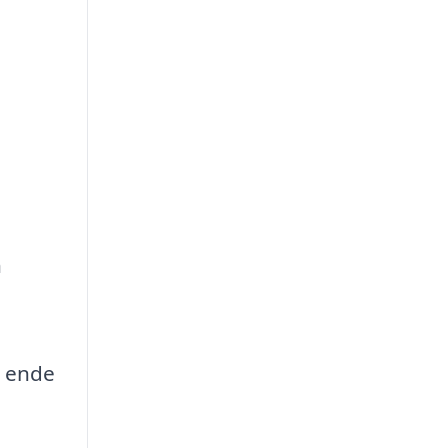
n
e ende