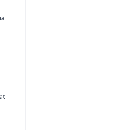
ma
at