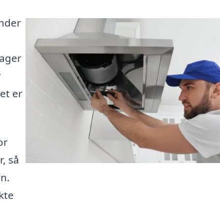
ønder
rager
r
et er
or
r, så
en.
kte