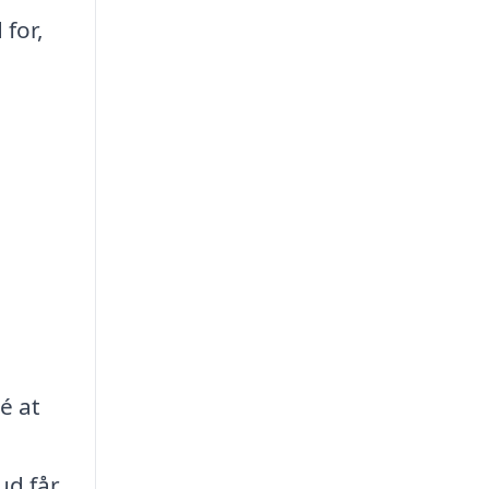
 for,
é at
ud får