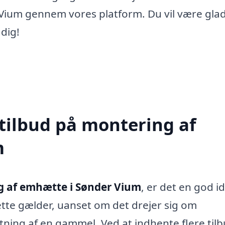
Vium gennem vores platform. Du vil være glad
 dig!
 tilbud på montering af
m
 af emhætte i Sønder Vium
, er det en god id
Dette gælder, uanset om det drejer sig om
ftning af en gammel. Ved at indhente flere tilb