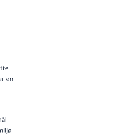
tte
er en
mål
iljø