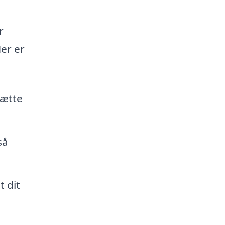
r
er er
hætte
så
t dit