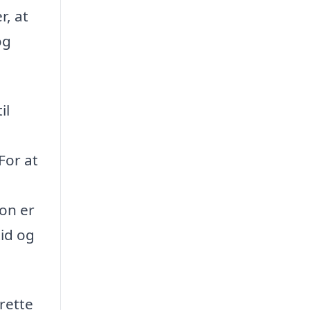
r, at
og
il
For at
ion er
tid og
rette