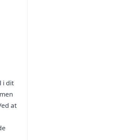
i dit
, men
Ved at
de