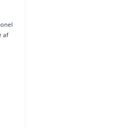
ionel
e af