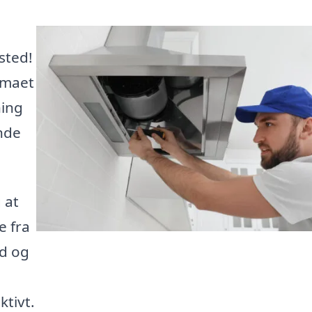
sted!
imaet
ning
inde
 at
e fra
id og
tivt.