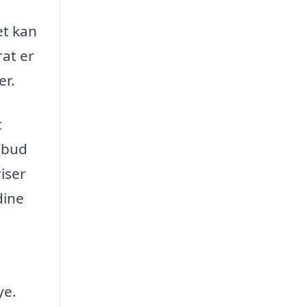
et kan
rat er
er.
t
ilbud
iser
dine
ye.