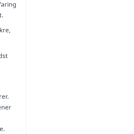
faring
t.
kre,
dst
rer.
ener
e.