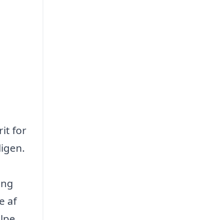
it for
ligen.
ing
e af
lpe