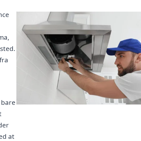
nce
rma,
 sted.
fra
 bare
t
der
ed at