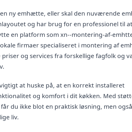
d en ny emhætte, eller skal den nuværende e
ayoutet og har brug for en professionel til a
tte en platform som xn--montering-af-emhtt
lokale firmaer specialiseret i montering af e
riser og services fra forskellige fagfolk og 
v.
igtigt at huske på, at en korrekt installeret
ionalitet og komfort i dit køkken. Med støtt
 får du ikke blot en praktisk løsning, men ogs
ige liv.