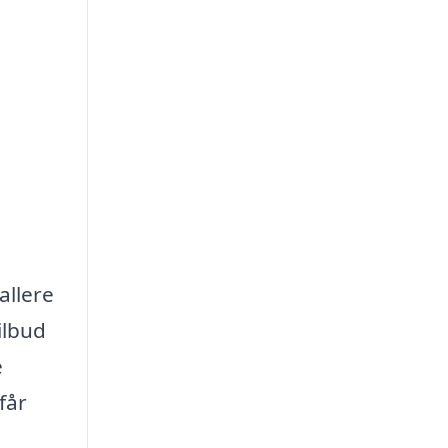
allere
ilbud
e
får