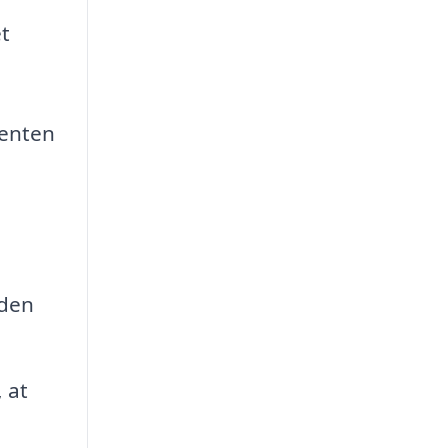
et
 enten
 den
 at