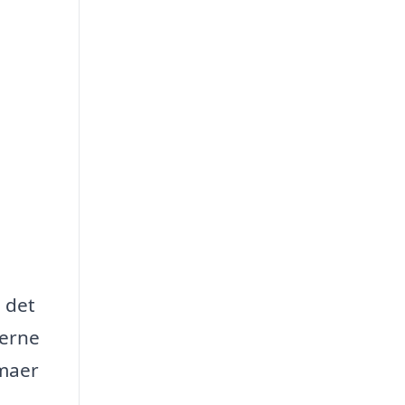
 det
jerne
rmaer