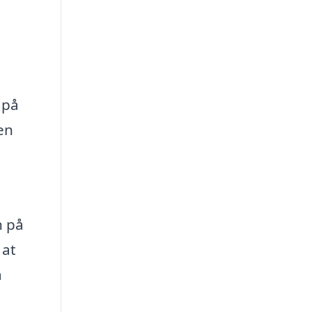
 på
en
n på
 at
å