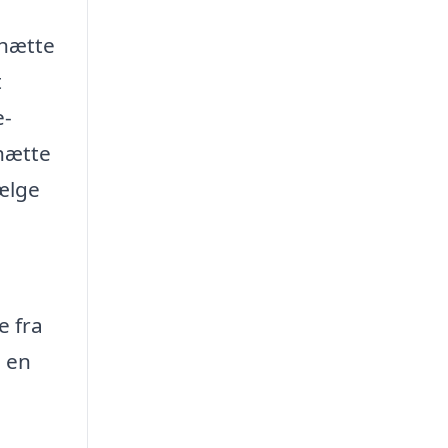
mhætte
t
e-
mhætte
vælge
e fra
å en