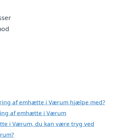
sser
 mod
ering af emhætte i Værum hjælpe med?
ring af emhætte i Værum
tte i Værum, du kan være tryg ved
ærum?