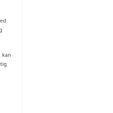
Med
g
, kan
tig