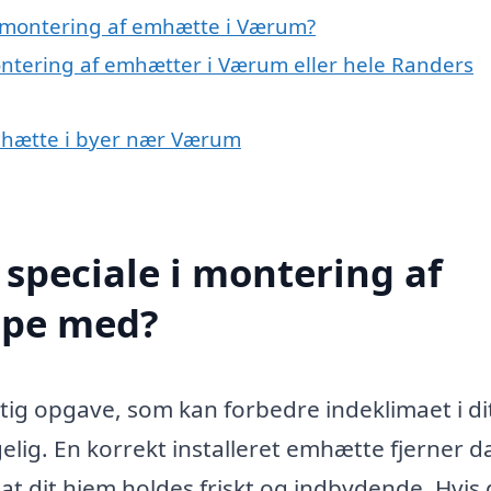
 montering af emhætte i Værum?
ontering af emhætter i Værum eller hele Randers
emhætte i byer nær Værum
speciale i montering af
lpe med?
ig opgave, som kan forbedre indeklimaet i di
ig. En korrekt installeret emhætte fjerner 
, at dit hjem holdes friskt og indbydende. Hvis