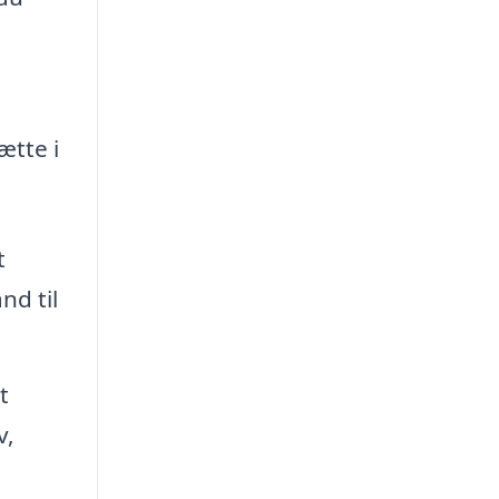
ætte i
t
nd til
t
v,