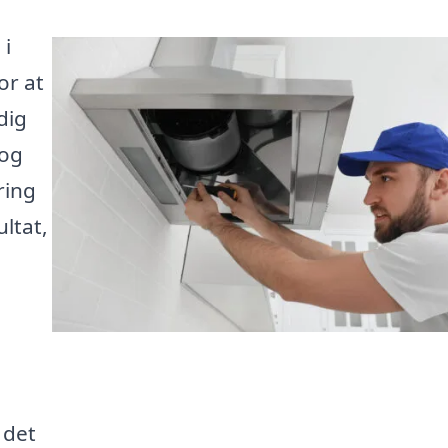
 i
or at
dig
 og
ring
ltat,
 det