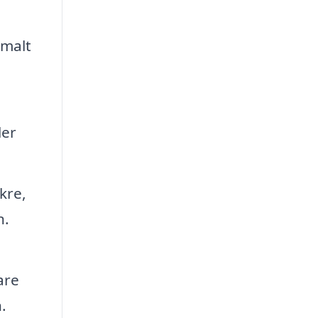
imalt
ler
ikre,
n.
are
.