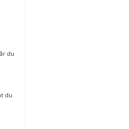
når du
at du