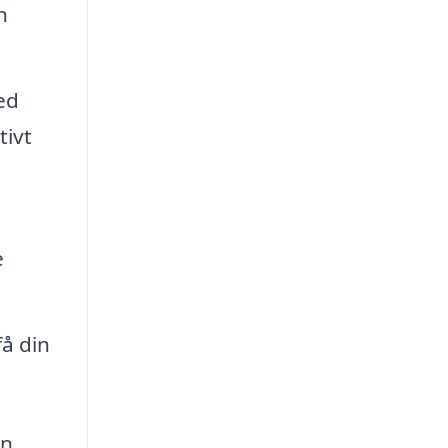
n
ed
tivt
e
få din
an