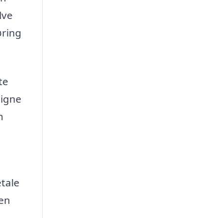
lve
øring
te
ligne
n
etale
nen