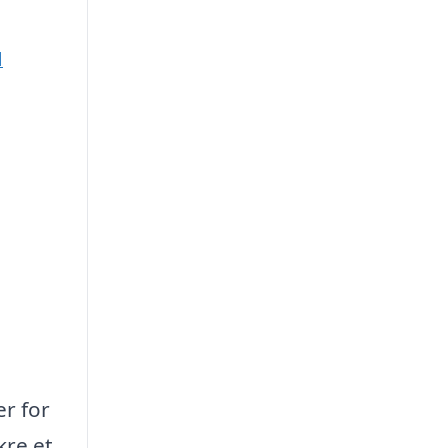
d
er for
kre et