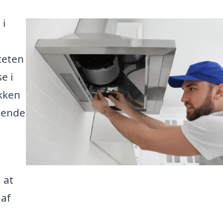
 i
teten
e i
kken
rende
 at
 af