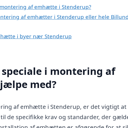
 montering af emhætte i Stenderup?
ntering af emhætter i Stenderup eller hele Billun
emhætte i byer nær Stenderup
speciale i montering af
hjælpe med?
ng af emhætte i Stenderup, er det vigtigt at
til de specifikke krav og standarder, der gæld
installation af emhætten er afgørende for at si