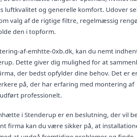
s luftkvalitet og generelle komfort. Udover se
om valg af de rigtige filtre, regelmæssig reng
olde den i topform.
tering-af-emhtte-0xb.dk, kan du nemt indhen
enderup. Dette giver dig mulighed for at sammen
firma, der bedst opfylder dine behov. Det er e
ærkere på, der har erfaring med montering af
udført professionelt.
mhætte i Stenderup er en beslutning, der vil b
ent firma kan du være sikker på, at installatio
e med at undgå fremtidige problemer og finde