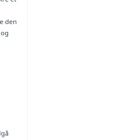
re den
 og
dgå