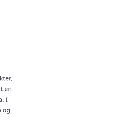
kter,
ot en
. I
p og