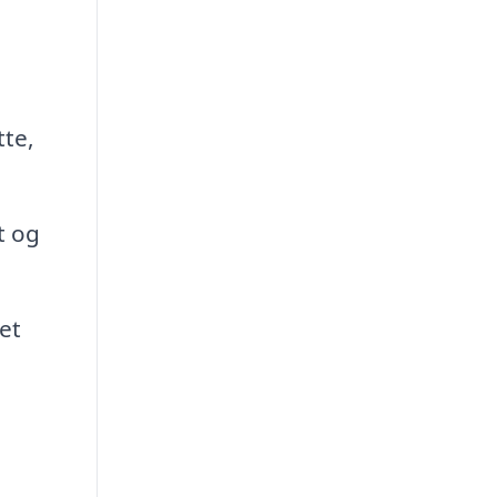
tte,
t og
et