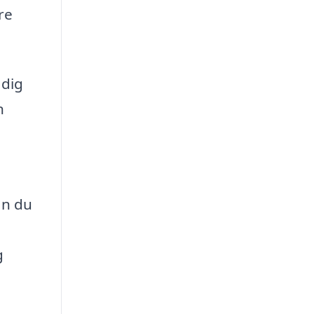
re
 dig
n
an du
g