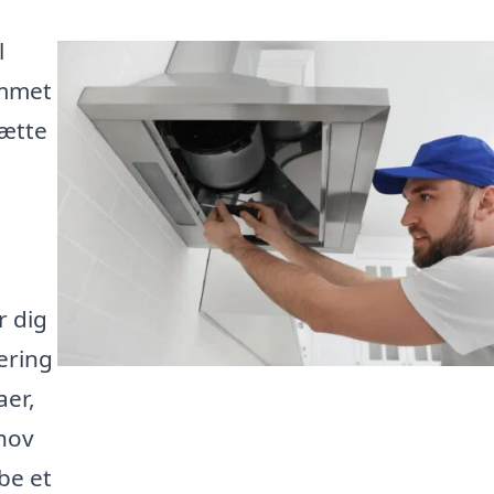
l
ommet
hætte
r dig
tering
aer,
ehov
be et