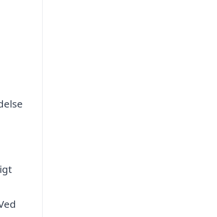
n
delse
igt
 Ved