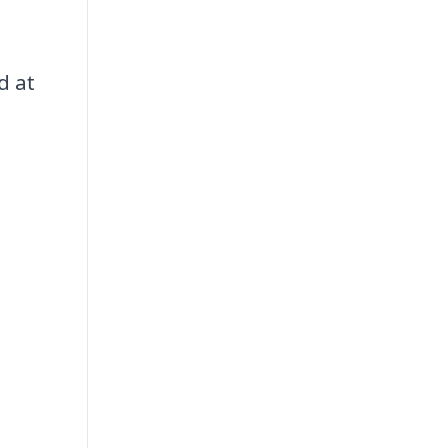
d at
e