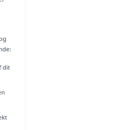
 og
nde:
 dit
en
ekt