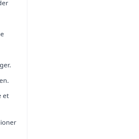
der
je
ger.
en.
 et
tioner