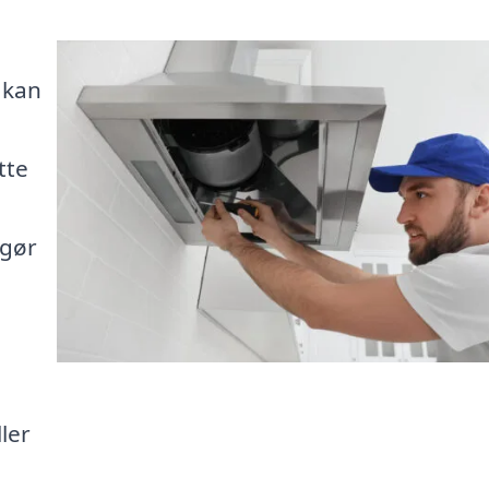
 kan
tte
 gør
ler