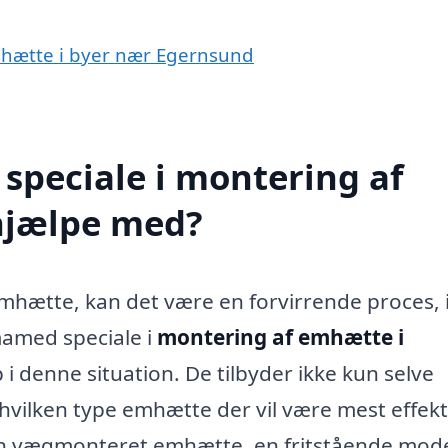
emhætte i byer nær Egernsund
speciale i montering af
hjælpe med?
 emhætte, kan det være en forvirrende proces,
rmamed speciale i
montering af emhætte i
i denne situation. De tilbyder ikke kun selve
ilken type emhætte der vil være mest effekti
en vægmonteret emhætte, en fritstående mod