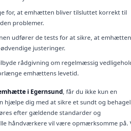
 for, at emhætten bliver tilsluttet korrekt til
uden problemer.
onen udfører de tests for at sikre, at emhætte
nødvendige justeringer.
ilbyde rådgivning om regelmæssig vedligehol
 forlænge emhættens levetid.
emhætte i Egernsund
, får du ikke kun en
an hjælpe dig med at sikre et sundt og behagel
udføres efter gældende standarder og
onelle håndværkere vil være opmærksomme på.