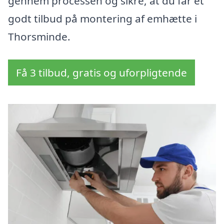
gennem processen og sikre, at du får et
godt tilbud på montering af emhætte i
Thorsminde.
Få 3 tilbud, gratis og uforpligtende