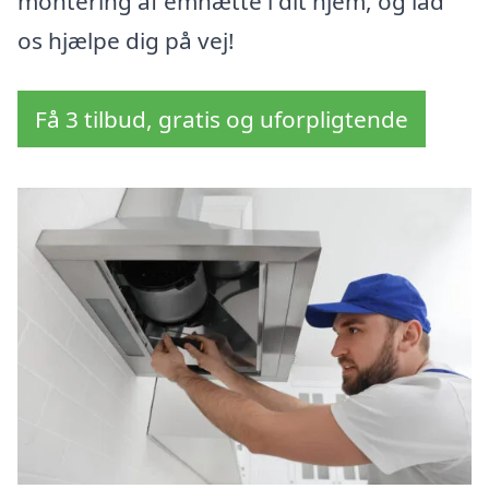
montering af emhætte i dit hjem, og lad
os hjælpe dig på vej!
Få 3 tilbud, gratis og uforpligtende