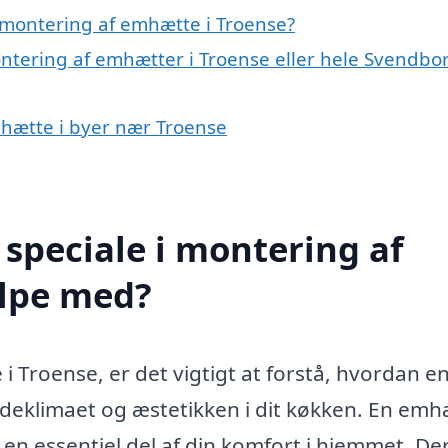
 montering af emhætte i Troense?
ontering af emhætter i Troense eller hele Svendbo
mhætte i byer nær Troense
speciale i montering af
lpe med?
Troense, er det vigtigt at forstå, hvordan e
ndeklimaet og æstetikken i dit køkken. En em
 en essentiel del af din komfort i hjemmet. De