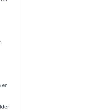
n
 er
lder