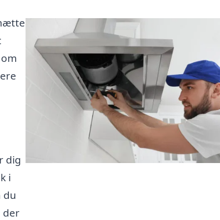
mhætte
t
t om
mere
r dig
k i
n du
, der