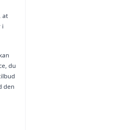
 at
 i
 kan
ce, du
tilbud
ed den