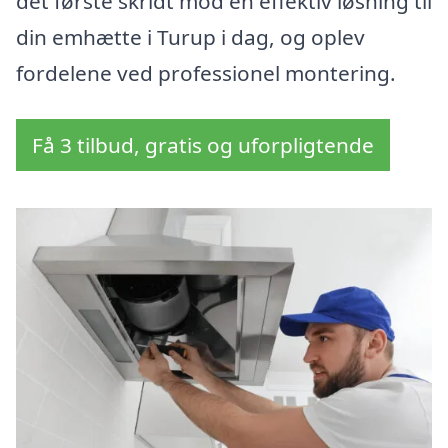
det første skridt mod en effektiv løsning til
din emhætte i Turup i dag, og oplev
fordelene ved professionel montering.
Få 3 tilbud, gratis og uforpligtende