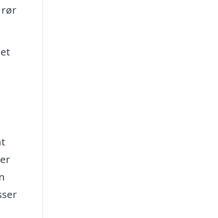
 rør
et
at
rer
en
sser