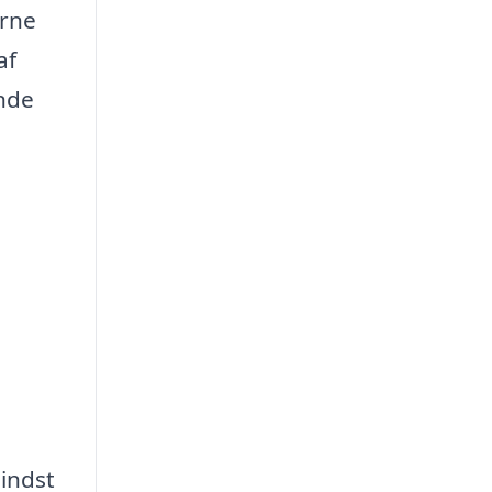
erne
af
ende
mindst