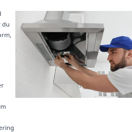
l
r du
form,
er
som
ering