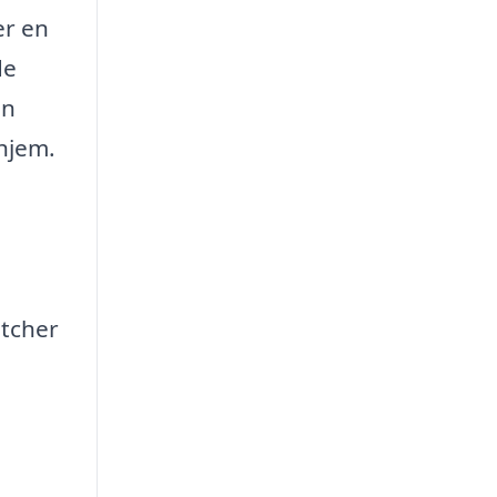
er en
de
an
 hjem.
atcher