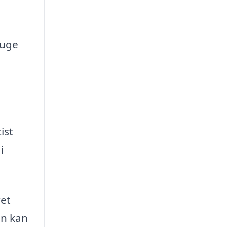
ruge
e
ist
i
ret
en kan