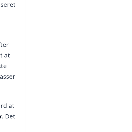
aseret
ter
t at
ste
passer
ærd at
v
. Det