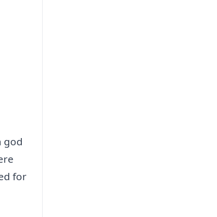
n god
ere
ed for