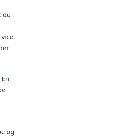
t du
vice.
 der
. En
de
be og