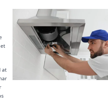
e
det
 at
 har
r
os
i