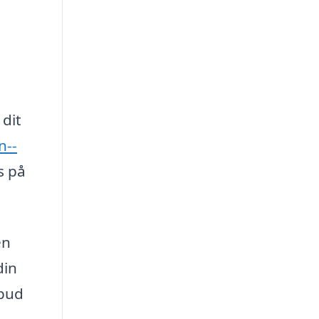
m
 dit
n--
s på
en
din
lbud