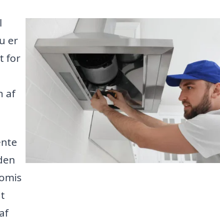
l
u er
t for
n
n af
ente
 den
romis
t
af