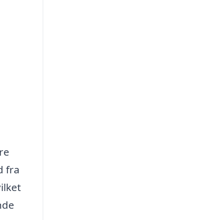
re
d fra
ilket
nde