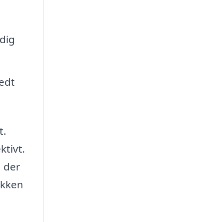
 dig
fedt
t.
ktivt.
, der
økken