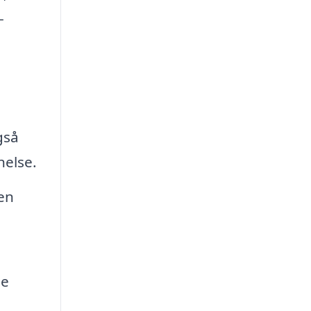
-
gså
nelse.
den
le