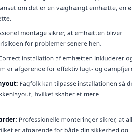
, uanset om det er en væghængt emhætte, en ø
tte.
sionel montage sikrer, at emhætten bliver
r risikoen for problemer senere hen.
orrect installation af emhætten inkluderer o
som er afgørende for effektiv lugt- og dampfjer
ayout:
Fagfolk kan tilpasse installationen så 
kenlayout, hvilket skaber et mere
arder:
Professionelle monteringer sikrer, at al
lket er afgørende for både din sikkerhed og