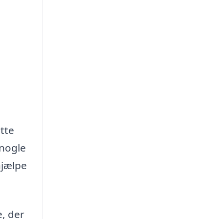
tte
 nogle
hjælpe
, der