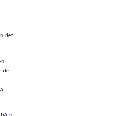
en det
en
e det
ra
r både