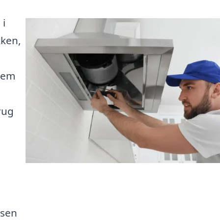
 i
kken,
 nem
rug
ssen