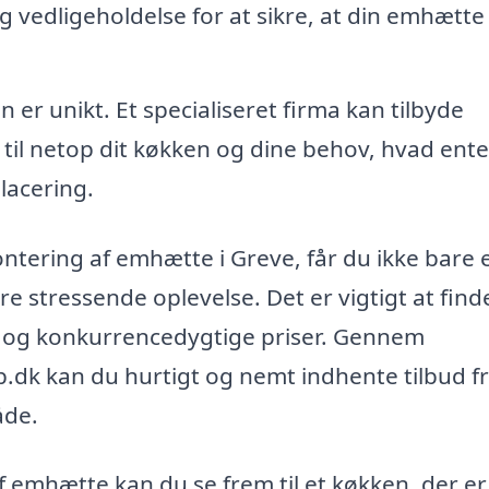
g vedligeholdelse for at sikre, at din emhætte
 er unikt. Et specialiseret firma kan tilbyde
til netop dit køkken og dine behov, hvad ent
placering.
ontering af emhætte i Greve, får du ikke bare 
e stressende oplevelse. Det er vigtigt at find
et og konkurrencedygtige priser. Gennem
dk kan du hurtigt og nemt indhente tilbud f
åde.
f emhætte kan du se frem til et køkken, der e