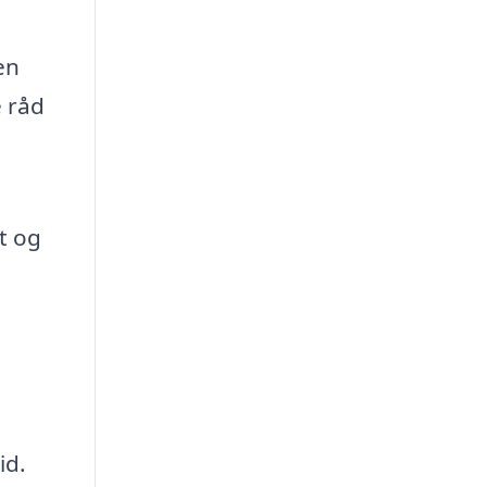
en
e råd
rt og
id.