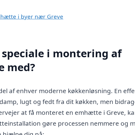
mhætte i byer nær Greve
speciale i montering af
pe med?
g del af enhver moderne køkkenløsning. En effe
damp, lugt og fedt fra dit køkken, men bidrag
vervejer at få monteret en emhætte i Greve, ka
ætteinstallation gøre processen nemmere og 
n hjælpe dig på: