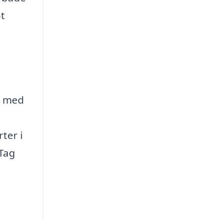
ot
g med
ter i
 Tag