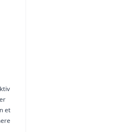
ktiv
er
n et
mere