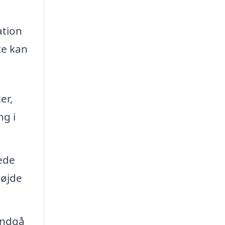
ation
ce kan
er,
ng i
kede
højde
undgå