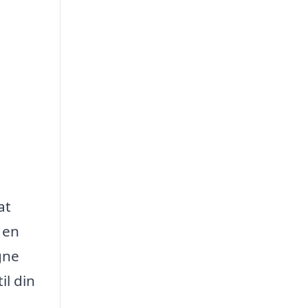
at
 en
gne
il din