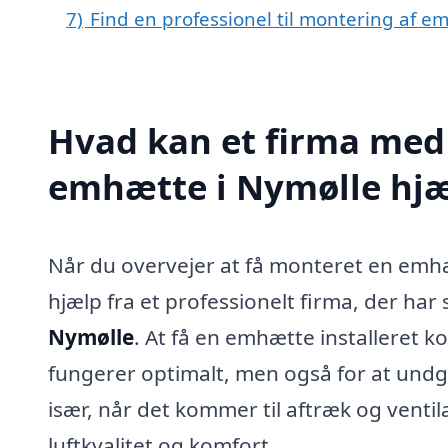
7)
Find en professionel til montering af e
Hvad kan et firma med 
emhætte i Nymølle hj
Når du overvejer at få monteret en emhæ
hjælp fra et professionelt firma, der har s
Nymølle
. At få en emhætte installeret kor
fungerer optimalt, men også for at undg
især, når det kommer til aftræk og venti
luftkvalitet og komfort.