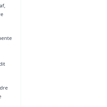
af,
re
hente
dit
edre
e