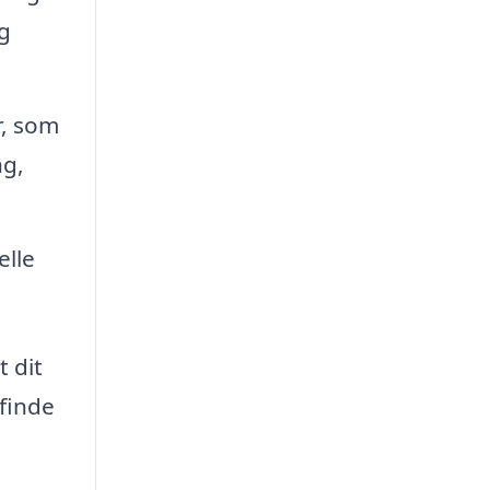
g
r, som
ng,
elle
t dit
 finde