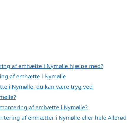
ering af emhætte i Nymølle hjælpe med?
ring af emhætte i Nymølle
te i Nymølle, du kan være tryg ved
mølle?
 montering af emhætte i Nymølle?
ntering af emhætter i Nymølle eller hele Allerød