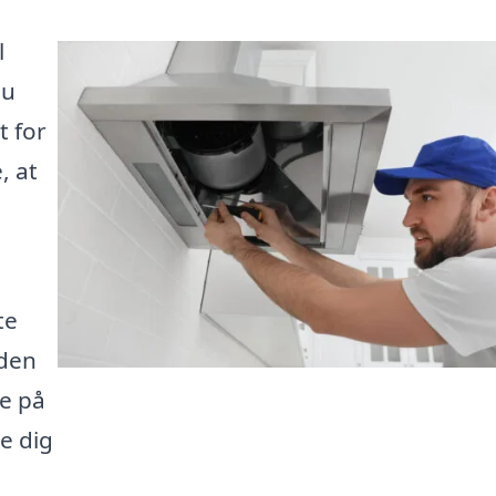
l
du
t for
, at
te
 den
ke på
e dig