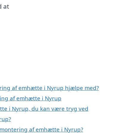
d at
ering af emhætte i Nyrup hjælpe med?
ring af emhætte i Nyrup
te i Nyrup, du kan være tryg ved
rup?
 montering af emhætte i Nyrup?