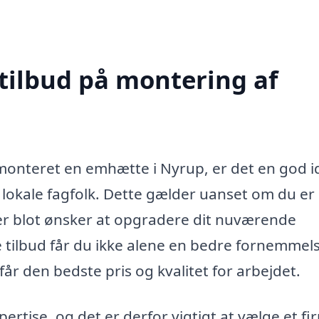
 tilbud på montering af
monteret en emhætte i Nyrup, er det en god i
a lokale fagfolk. Dette gælder uanset om du er 
er blot ønsker at opgradere dit nuværende
e tilbud får du ikke alene en bedre fornemmels
år den bedste pris og kvalitet for arbejdet.
rtise, og det er derfor vigtigt at vælge et fi