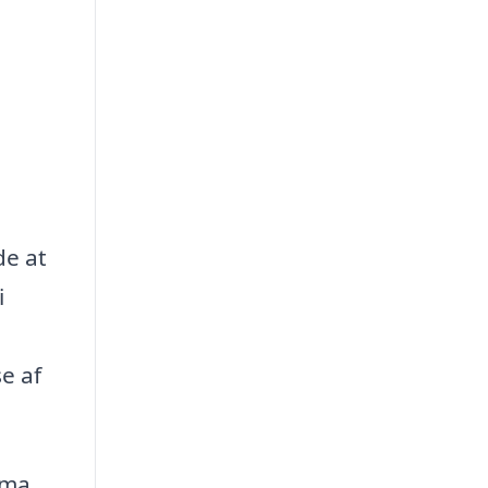
de at
i
e af
rma,