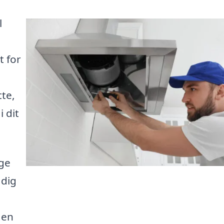
l
t for
n
tte,
 dit
ige
 dig
 en