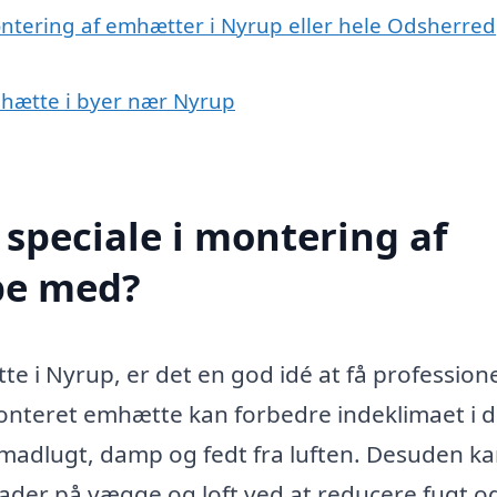
ontering af emhætter i Nyrup eller hele Odsherred
emhætte i byer nær Nyrup
speciale i montering af
pe med?
 i Nyrup, er det en god idé at få profession
monteret emhætte kan forbedre indeklimaet i d
r madlugt, damp og fedt fra luften. Desuden k
kader på vægge og loft ved at reducere fugt o