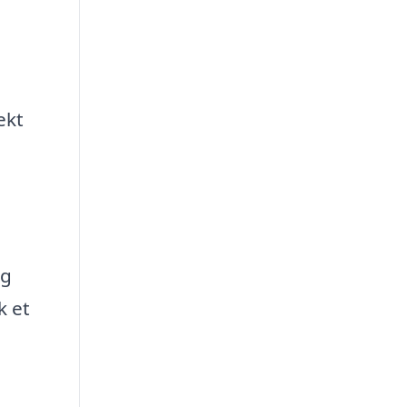
ekt
og
k et