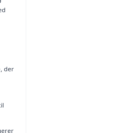
ed
, der
il
gerer