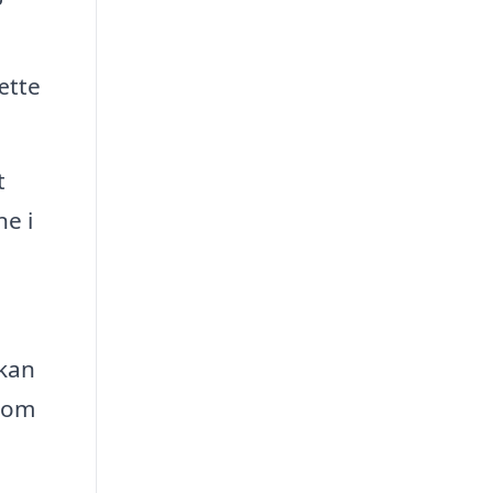
ætte
t
e i
 kan
n om