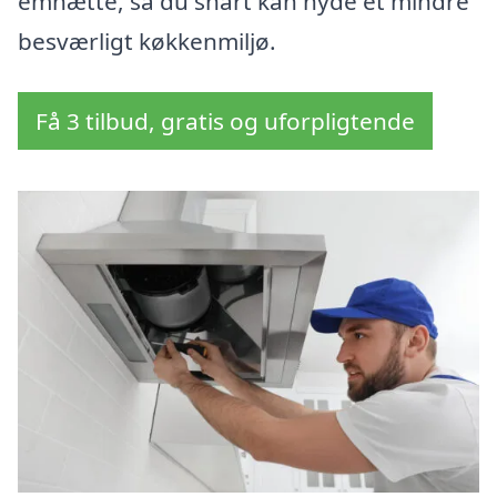
emhætte, så du snart kan nyde et mindre
besværligt køkkenmiljø.
Få 3 tilbud, gratis og uforpligtende