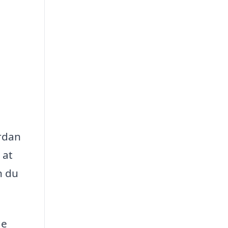
ordan
 at
n du
de