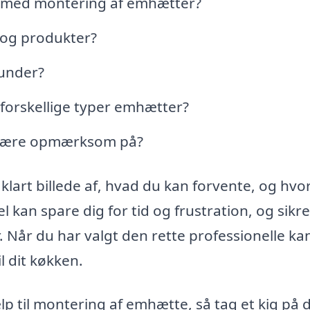
t med montering af emhætter?
 og produkter?
kunder?
 forskellige typer emhætter?
l være opmærksom på?
t klart billede af, hvad du kan forvente, og hv
 kan spare dig for tid og frustration, og sikre
. Når du har valgt den rette professionelle ka
il dit køkken.
ælp til montering af emhætte, så tag et kig på 