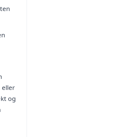
tten
en
n
eller
ekt og
n