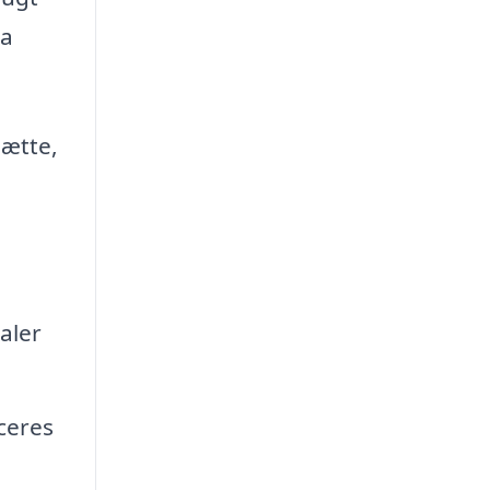
ma
hætte,
aler
ceres