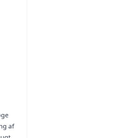
øge
ng af
lugt