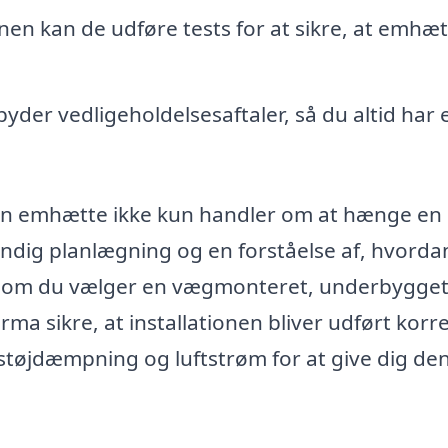
onen kan de udføre tests for at sikre, at emhæ
byder vedligeholdelsesaftaler, så du altid har 
af en emhætte ikke kun handler om at hænge en
dig planlægning og en forståelse af, hvorda
et om du vælger en vægmonteret, underbygget 
rma sikre, at installationen bliver udført korr
g, støjdæmpning og luftstrøm for at give dig de