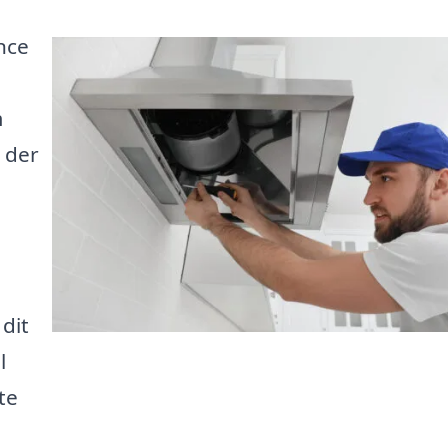
nce
m
 der
 dit
l
te