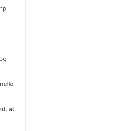
amp
 og
nelle
ed, at