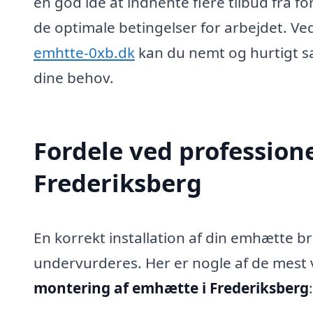
en god idé at indhente flere tilbud fra fo
de optimale betingelser for arbejdet. V
emhtte-0xb.dk
kan du nemt og hurtigt sa
dine behov.
Fordele ved profession
Frederiksberg
En korrekt installation af din emhætte b
undervurderes. Her er nogle af de mest væ
montering af emhætte i Frederiksberg
: