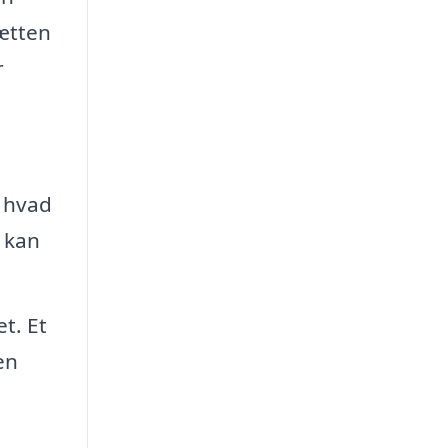
hætten
r
 hvad
 kan
t. Et
en