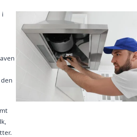
 i
pgaven
r den
emt
lk,
ter.