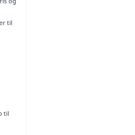
ris og
r til
 til