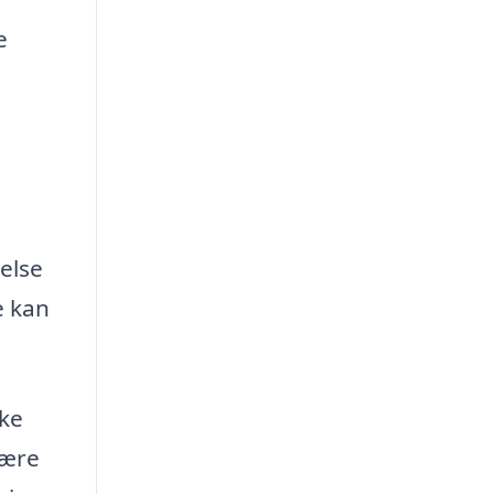
e
delse
e kan
ke
være