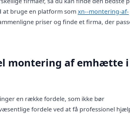
rskellige firmaer, så du kan finde den bedste p
ed at bruge en platform som
xn--montering-af-
mmenligne priser og finde et firma, der passe
el montering af emhætte i
ringer en række fordele, som ikke bør
sentlige fordele ved at få professionel hjælp