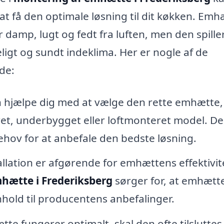
at få den optimale løsning til dit køkken. Em
r damp, lugt og fedt fra luften, men den spille
eligt og sundt indeklima. Her er nogle af de
yde:
 hjælpe dig med at vælge den rette emhætte,
t, underbygget eller loftmonteret model. De
ehov for at anbefale den bedste løsning.
llation er afgørende for emhættens effektivite
hætte i Frederiksberg
sørger for, at emhætt
enhold til producentens anbefalinger.
te fungerer optimalt, skal den ofte tilsluttes