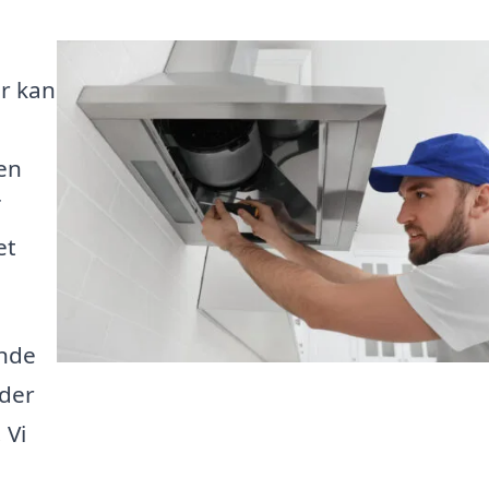
er kan
en
et
inde
 der
 Vi