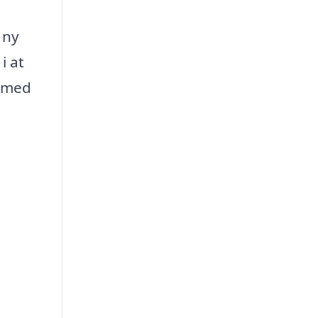
 ny
i at
g med