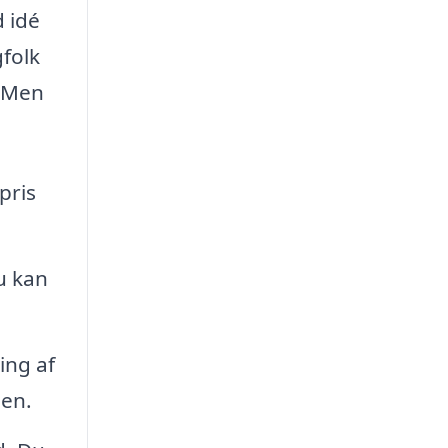
 idé
gfolk
. Men
pris
u kan
ing af
nen.