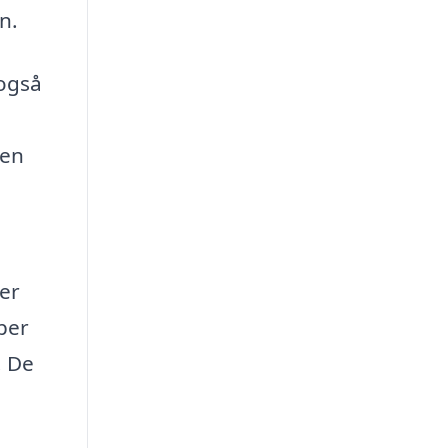
n.
 også
den
er
yper
. De