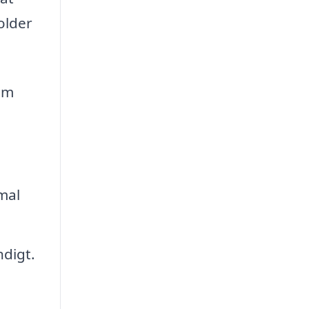
older
om
mal
ndigt.