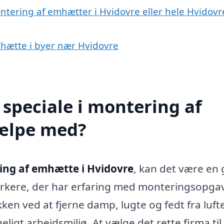
ntering af emhætter i Hvidovre eller hele Hvidovr
mhætte i byer nær Hvidovre
speciale i montering af
jælpe med?
ng af emhætte i Hvidovre
, kan det være en
værkere, der har erfaring med monteringsopgav
økken ved at fjerne damp, lugte og fedt fra luft
igt arbejdsmiljø. At vælge det rette firma til